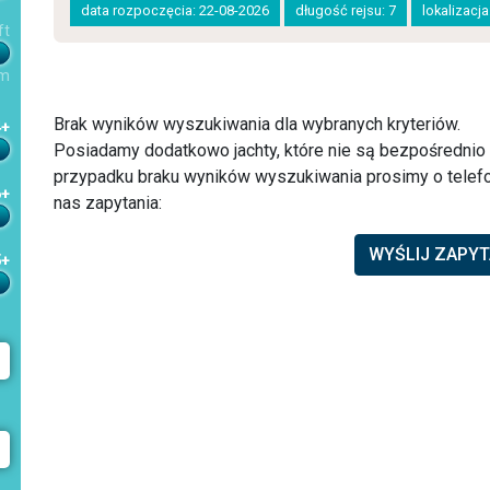
data rozpoczęcia: 22-08-2026
długość rejsu: 7
lokalizacj
ft
m
Brak wyników wyszukiwania dla wybranych kryteriów.
4+
Posiadamy dodatkowo jachty, które nie są bezpośredni
przypadku braku wyników wyszukiwania prosimy o telefo
6+
nas zapytania:
WYŚLIJ ZAPYT
5+