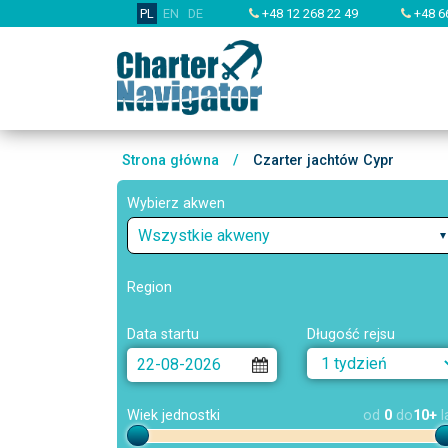
PL
EN
DE
+48 12 268 22 49
+48 6
Strona główna
/
Czarter jachtów Cypr
Wybierz akwen
Wszystkie akweny
Region
Data startu
Długość rejsu
Wiek jednostki
od
0
do
10+
l