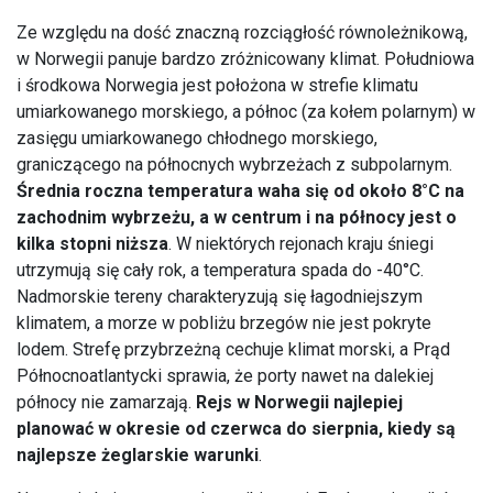
Ze względu na dość znaczną rozciągłość równoleżnikową,
w Norwegii panuje bardzo zróżnicowany klimat. Południowa
i środkowa Norwegia jest położona w strefie klimatu
umiarkowanego morskiego, a północ (za kołem polarnym) w
zasięgu umiarkowanego chłodnego morskiego,
graniczącego na północnych wybrzeżach z subpolarnym.
Średnia roczna temperatura waha się od około 8°C na
zachodnim wybrzeżu, a w centrum i na północy jest o
kilka stopni niższa
. W niektórych rejonach kraju śniegi
utrzymują się cały rok, a temperatura spada do -40°C.
Nadmorskie tereny charakteryzują się łagodniejszym
klimatem, a morze w pobliżu brzegów nie jest pokryte
lodem. Strefę przybrzeżną cechuje klimat morski, a Prąd
Północnoatlantycki sprawia, że porty nawet na dalekiej
północy nie zamarzają.
Rejs w Norwegii najlepiej
planować w okresie od czerwca do sierpnia, kiedy są
najlepsze żeglarskie warunki
.