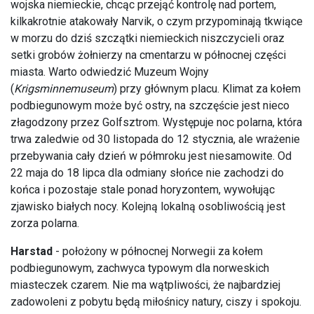
wojska niemieckie, chcąc przejąć kontrolę nad portem,
kilkakrotnie atakowały Narvik, o czym przypominają tkwiące
w morzu do dziś szczątki niemieckich niszczycieli oraz
setki grobów żołnierzy na cmentarzu w północnej części
miasta. Warto odwiedzić Muzeum Wojny
(
Krigsminnemuseum
) przy głównym placu. Klimat za kołem
podbiegunowym może być ostry, na szczęście jest nieco
złagodzony przez Golfsztrom. Występuje noc polarna, która
trwa zaledwie od 30 listopada do 12 stycznia, ale wrażenie
przebywania cały dzień w półmroku jest niesamowite. Od
22 maja do 18 lipca dla odmiany słońce nie zachodzi do
końca i pozostaje stale ponad horyzontem, wywołując
zjawisko białych nocy. Kolejną lokalną osobliwością jest
zorza polarna.
Harstad
- położony w północnej Norwegii za kołem
podbiegunowym, zachwyca typowym dla norweskich
miasteczek czarem. Nie ma wątpliwości, że najbardziej
zadowoleni z pobytu będą miłośnicy natury, ciszy i spokoju.