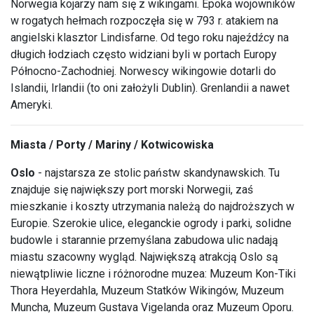
Norwegia kojarzy nam się z wikingami. Epoka wojowników
w rogatych hełmach rozpoczęła się w 793 r. atakiem na
angielski klasztor Lindisfarne. Od tego roku najeźdźcy na
długich łodziach często widziani byli w portach Europy
Północno-Zachodniej. Norwescy wikingowie dotarli do
Islandii, Irlandii (to oni założyli Dublin). Grenlandii a nawet
Ameryki.
Miasta / Porty / Mariny / Kotwicowiska
Oslo
- najstarsza ze stolic państw skandynawskich. Tu
znajduje się największy port morski Norwegii, zaś
mieszkanie i koszty utrzymania należą do najdroższych w
Europie. Szerokie ulice, eleganckie ogrody i parki, solidne
budowle i starannie przemyślana zabudowa ulic nadają
miastu szacowny wygląd. Największą atrakcją Oslo są
niewątpliwie liczne i różnorodne muzea: Muzeum Kon-Tiki
Thora Heyerdahla, Muzeum Statków Wikingów, Muzeum
Muncha, Muzeum Gustava Vigelanda oraz Muzeum Oporu.