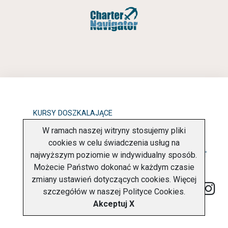
KURSY DOSZKALAJĄCE
W ramach naszej witryny stosujemy pliki
OBOWIĄZEK INFORMACYJNY
cookies w celu świadczenia usług na
najwyższym poziomie w indywidualny sposób.
POLITYKA PRYWATNOŚCI
O FIRMIE
KONTAKT
Możecie Państwo dokonać w każdym czasie
zmiany ustawień dotyczących cookies. Więcej
szczegółów w naszej
Polityce Cookies
.
Akceptuj X
Copyright © 2026 Charter Navigator