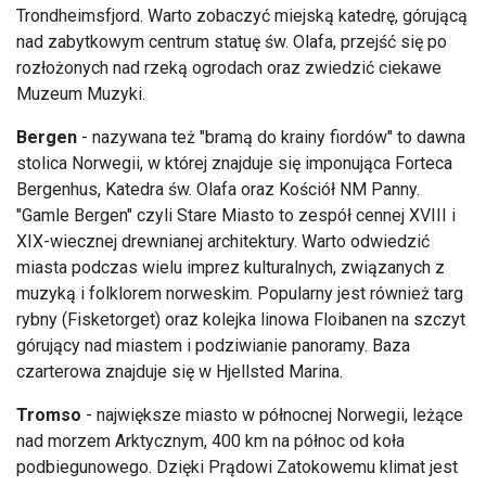
Trondheimsfjord. Warto zobaczyć miejską katedrę, górującą
nad zabytkowym centrum statuę św. Olafa, przejść się po
rozłożonych nad rzeką ogrodach oraz zwiedzić ciekawe
Muzeum Muzyki.
Bergen
- nazywana też "bramą do krainy fiordów" to dawna
stolica Norwegii, w której znajduje się imponująca Forteca
Bergenhus, Katedra św. Olafa oraz Kościół NM Panny.
"Gamle Bergen" czyli Stare Miasto to zespół cennej XVIII i
XIX-wiecznej drewnianej architektury. Warto odwiedzić
miasta podczas wielu imprez kulturalnych, związanych z
muzyką i folklorem norweskim. Popularny jest również targ
rybny (Fisketorget) oraz kolejka linowa Floibanen na szczyt
górujący nad miastem i podziwianie panoramy. Baza
czarterowa znajduje się w Hjellsted Marina.
Tromso
- największe miasto w północnej Norwegii, leżące
nad morzem Arktycznym, 400 km na północ od koła
podbiegunowego. Dzięki Prądowi Zatokowemu klimat jest