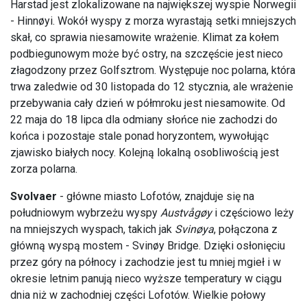
Harstad jest zlokalizowane na największej wyspie Norwegii
- Hinnøyi. Wokół wyspy z morza wyrastają setki mniejszych
skał, co sprawia niesamowite wrażenie. Klimat za kołem
podbiegunowym może być ostry, na szczęście jest nieco
złagodzony przez Golfsztrom. Występuje noc polarna, która
trwa zaledwie od 30 listopada do 12 stycznia, ale wrażenie
przebywania cały dzień w półmroku jest niesamowite. Od
22 maja do 18 lipca dla odmiany słońce nie zachodzi do
końca i pozostaje stale ponad horyzontem, wywołując
zjawisko białych nocy. Kolejną lokalną osobliwością jest
zorza polarna.
Svolvaer
- główne miasto Lofotów, znajduje się na
południowym wybrzeżu wyspy
Austvågøy
i częściowo leży
na mniejszych wyspach, takich jak
Svinøya
, połączona z
główną wyspą mostem - Svinøy Bridge. Dzięki osłonięciu
przez góry na północy i zachodzie jest tu mniej mgieł i w
okresie letnim panują nieco wyższe temperatury w ciągu
dnia niż w zachodniej części Lofotów. Wielkie połowy