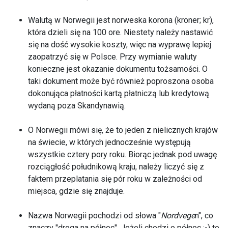
Walutą w Norwegii jest norweska korona (kroner; kr),
która dzieli się na 100 ore. Niestety należy nastawić
się na dość wysokie koszty, więc na wyprawę lepiej
zaopatrzyć się w Polsce. Przy wymianie waluty
konieczne jest okazanie dokumentu tożsamości. O
taki dokument może być również poproszona osoba
dokonująca płatności kartą płatniczą lub kredytową
wydaną poza Skandynawią.
O Norwegii mówi się, że to jeden z nielicznych krajów
na świecie, w których jednocześnie występują
wszystkie cztery pory roku. Biorąc jednak pod uwagę
rozciągłość południkową kraju, należy liczyć się z
faktem przeplatania się pór roku w zależności od
miejsca, gdzie się znajduje.
Nazwa Norwegii pochodzi od słowa "
Nordvege
n", co
znaczy "droga na północ". Jeżeli chodzi o północ :-) to