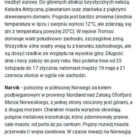
niezbyt surowy. Do głównych atrakcji turystycznych należą:
Katedra Arktyczna, planetarium oraz starówka z pięknymi
drewnianymi domami. Pogoda jest bardzo zmienna (średnia
temperatura w lipcu i sierpniu wynosi 12°C, ale zdarzają się
dni z temperaturą powyżej 20°C). W rejonie Tromso
dominuje wiatr południowo-zachodni, szczególnie zimą.
Wszystkie silne wiatry wieją tu z kierunku zachodniego, ale
są dosyć rzadkie ze względu na wysokie góry. Długość
dnia i nocy zależy do pory roku. Noc polarna trwa od 25
listopada do 17 stycznia, natomiast między 19 maja a 21
czerwca słońce w ogóle nie zachodzi.
Narvik
- położony w północnej Norwegii za kołem
podbiegunowym w prowincji Nordland nad Zatoką Ofotfjord
Morza Norweskiego, z jednej strony otoczony jest górami, a
z drugiej morzem. Charakter miasta wyraźnie określają
potężne metalowe konstrukcje, które zdominowały prawie
całe miasto: od portu aż po centrum. Prężny rozwój miasta
przerwała II wojna światowa. W czasie inwazji na Norwegię