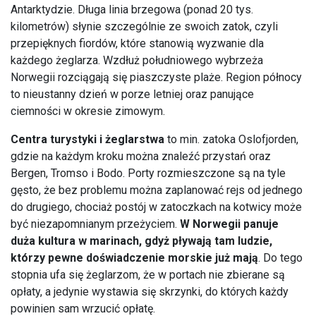
Antarktydzie. Długa linia brzegowa (ponad 20 tys.
kilometrów) słynie szczególnie ze swoich zatok, czyli
przepięknych fiordów, które stanowią wyzwanie dla
każdego żeglarza. Wzdłuż południowego wybrzeża
Norwegii rozciągają się piaszczyste plaże. Region północy
to nieustanny dzień w porze letniej oraz panujące
ciemności w okresie zimowym.
Centra turystyki i żeglarstwa
to min. zatoka Oslofjorden,
gdzie na każdym kroku można znaleźć przystań oraz
Bergen, Tromso i Bodo. Porty rozmieszczone są na tyle
gęsto, że bez problemu można zaplanować rejs od jednego
do drugiego, chociaż postój w zatoczkach na kotwicy może
być niezapomnianym przeżyciem.
W Norwegii panuje
duża kultura w marinach, gdyż pływają tam ludzie,
którzy pewne doświadczenie morskie już mają
. Do tego
stopnia ufa się żeglarzom, że w portach nie zbierane są
opłaty, a jedynie wystawia się skrzynki, do których każdy
powinien sam wrzucić opłatę.