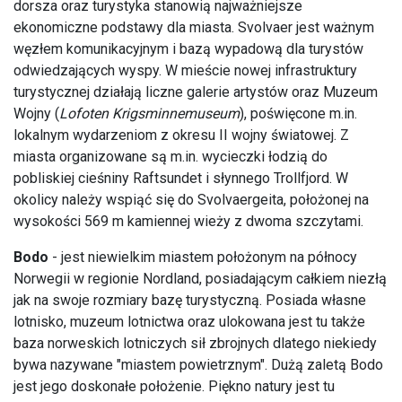
dorsza oraz turystyka stanowią najważniejsze
ekonomiczne podstawy dla miasta. Svolvaer jest ważnym
węzłem komunikacyjnym i bazą wypadową dla turystów
odwiedzających wyspy. W mieście nowej infrastruktury
turystycznej działają liczne galerie artystów oraz Muzeum
Wojny (
Lofoten Krigsminnemuseum
), poświęcone m.in.
lokalnym wydarzeniom z okresu II wojny światowej. Z
miasta organizowane są m.in. wycieczki łodzią do
pobliskiej cieśniny Raftsundet i słynnego Trollfjord. W
okolicy należy wspiąć się do Svolvaergeita, położonej na
wysokości 569 m kamiennej wieży z dwoma szczytami.
Bodo
- jest niewielkim miastem położonym na północy
Norwegii w regionie Nordland, posiadającym całkiem niezłą
jak na swoje rozmiary bazę turystyczną. Posiada własne
lotnisko, muzeum lotnictwa oraz ulokowana jest tu także
baza norweskich lotniczych sił zbrojnych dlatego niekiedy
bywa nazywane "miastem powietrznym". Dużą zaletą Bodo
jest jego doskonałe położenie. Piękno natury jest tu