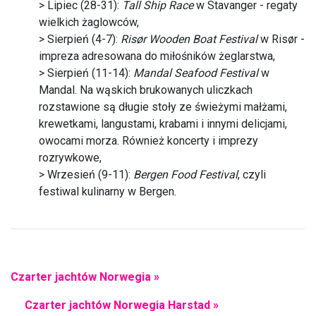
> Lipiec (28-31):
Tall Ship Race
w Stavanger - regaty
wielkich żaglowców,
> Sierpień (4-7):
Risør Wooden Boat Festival
w Risør -
impreza adresowana do miłośników żeglarstwa,
> Sierpień (11-14):
Mandal Seafood Festival
w
Mandal. Na wąskich brukowanych uliczkach
rozstawione są długie stoły ze świeżymi małżami,
krewetkami, langustami, krabami i innymi delicjami,
owocami morza. Również koncerty i imprezy
rozrywkowe,
> Wrzesień (9-11):
Bergen Food Festival
, czyli
festiwal kulinarny w Bergen.
Czarter jachtów Norwegia »
Czarter jachtów Norwegia Harstad »