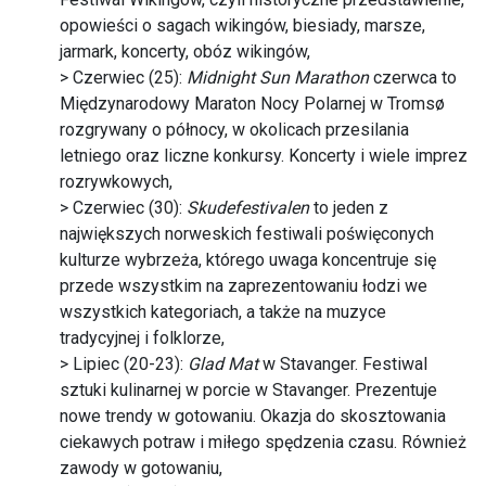
opowieści o sagach wikingów, biesiady, marsze,
jarmark, koncerty, obóz wikingów,
> Czerwiec (25):
Midnight Sun Marathon
czerwca to
Międzynarodowy Maraton Nocy Polarnej w Tromsø
rozgrywany o północy, w okolicach przesilania
letniego oraz liczne konkursy. Koncerty i wiele imprez
rozrywkowych,
> Czerwiec (30):
Skudefestivalen
to jeden z
największych norweskich festiwali poświęconych
kulturze wybrzeża, którego uwaga koncentruje się
przede wszystkim na zaprezentowaniu łodzi we
wszystkich kategoriach, a także na muzyce
tradycyjnej i folklorze,
> Lipiec (20-23):
Glad Mat
w Stavanger. Festiwal
sztuki kulinarnej w porcie w Stavanger. Prezentuje
nowe trendy w gotowaniu. Okazja do skosztowania
ciekawych potraw i miłego spędzenia czasu. Również
zawody w gotowaniu,