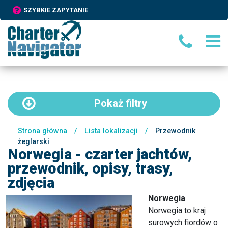
SZYBKIE ZAPYTANIE
Pokaż
filtry
Strona główna
/
Lista lokalizacji
/
Przewodnik
żeglarski
Norwegia - czarter jachtów,
przewodnik, opisy, trasy,
zdjęcia
Norwegia
Norwegia to kraj
surowych fiordów o