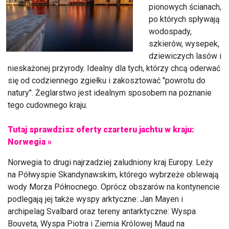
pionowych ścianach,
po których spływają
wodospady,
szkierów, wysepek,
dziewiczych lasów i
nieskażonej przyrody. Idealny dla tych, którzy chcą oderwać
się od codziennego zgiełku i zakosztować "powrotu do
natury". Żeglarstwo jest idealnym sposobem na poznanie
tego cudownego kraju.
Tutaj sprawdzisz oferty czarteru jachtu w kraju:
Norwegia »
Norwegia to drugi najrzadziej zaludniony kraj Europy. Leży
na Półwyspie Skandynawskim, którego wybrzeże oblewają
wody Morza Północnego. Oprócz obszarów na kontynencie
podlegają jej także wyspy arktyczne: Jan Mayen i
archipelag Svalbard oraz tereny antarktyczne: Wyspa
Bouveta, Wyspa Piotra i Ziemia Królowej Maud na