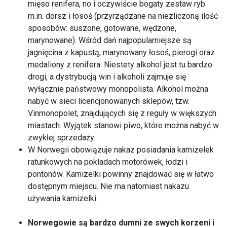
mięso renifera, no i oczywiście bogaty zestaw ryb
m.in. dorsz i łosoś (przyrządzane na niezliczoną ilość
sposobów: suszone, gotowane, wędzone,
marynowane). Wśród dań najpopularniejsze są
jagnięcina z kapustą, marynowany łosoś, pierogi oraz
medaliony z renifera. Niestety alkohol jest tu bardzo
drogi, a dystrybucją win i alkoholi zajmuje się
wyłącznie państwowy monopolista. Alkohol można
nabyć w sieci licencjonowanych sklepów, tzw.
Vinmonopolet, znajdujących się z reguły w większych
miastach. Wyjątek stanowi piwo, które można nabyć w
zwykłej sprzedaży.
W Norwegii obowiązuje nakaz posiadania kamizelek
ratunkowych na pokładach motorówek, łodzi i
pontonów. Kamizelki powinny znajdować się w łatwo
dostępnym miejscu. Nie ma natomiast nakazu
używania kamizelki.
Norwegowie są bardzo dumni ze swych korzeni i