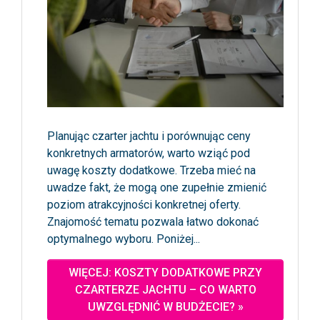
Planując czarter jachtu i porównując ceny
konkretnych armatorów, warto wziąć pod
uwagę koszty dodatkowe. Trzeba mieć na
uwadze fakt, że mogą one zupełnie zmienić
poziom atrakcyjności konkretnej oferty.
Znajomość tematu pozwala łatwo dokonać
optymalnego wyboru. Poniżej...
WIĘCEJ: KOSZTY DODATKOWE PRZY
CZARTERZE JACHTU – CO WARTO
UWZGLĘDNIĆ W BUDŻECIE? »