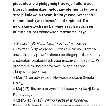
pieczołowicie pielęgnują tradycje kulturowe,
których najbardziej widoczny element stanowią
stroje ludowe o różnej kolorystyce, wzorach i
elementach (w zależności od regionu). Do
najciekawszych i najbarwniejszych wydarzeń
kulturalno-rozrywkowych można zaliczyć
:
> Styczeń (8):
Polar Night Festival
w Tromsø,
> Styczeń (28):
Northern Lights Festival
w Tromsø,
uświetniający powrót słońca po długiej, polarnej nocy
z udziałem znakomitych zagranicznych muzyków. W
programie muzyka barokowa i współczesna,
klasyczna i jazzowa,
> Maj (1): parady w całej Norwegii z okazji Święta
Pracy,
> Maj (17): liczne uroczystości i parady z okazji Dnia
Konstytucji,
> Czerwiec (9-12):
Viking Festival w Kopervik
.
Festiwal Wikingów, czyli historyczne przedstawienie,