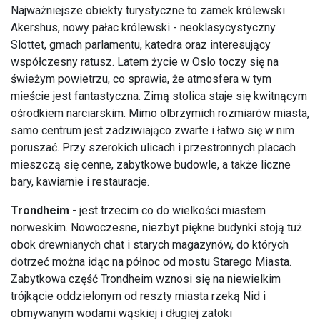
Najważniejsze obiekty turystyczne to zamek królewski
Akershus, nowy pałac królewski - neoklasycystyczny
Slottet, gmach parlamentu, katedra oraz interesujący
współczesny ratusz. Latem życie w Oslo toczy się na
świeżym powietrzu, co sprawia, że atmosfera w tym
mieście jest fantastyczna. Zimą stolica staje się kwitnącym
ośrodkiem narciarskim. Mimo olbrzymich rozmiarów miasta,
samo centrum jest zadziwiająco zwarte i łatwo się w nim
poruszać. Przy szerokich ulicach i przestronnych placach
mieszczą się cenne, zabytkowe budowle, a także liczne
bary, kawiarnie i restauracje.
Trondheim
- jest trzecim co do wielkości miastem
norweskim. Nowoczesne, niezbyt piękne budynki stoją tuż
obok drewnianych chat i starych magazynów, do których
dotrzeć można idąc na północ od mostu Starego Miasta.
Zabytkowa część Trondheim wznosi się na niewielkim
trójkącie oddzielonym od reszty miasta rzeką Nid i
obmywanym wodami wąskiej i długiej zatoki