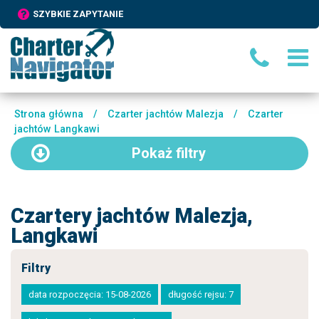
SZYBKIE ZAPYTANIE
Strona główna
/
Czarter jachtów Malezja
/
Czarter
jachtów Langkawi
Pokaż
filtry
Czartery jachtów Malezja,
Langkawi
Filtry
data rozpoczęcia: 15-08-2026
długość rejsu: 7