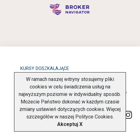
KURSY DOSZKALAJĄCE
W ramach naszej witryny stosujemy pliki
OBOWIĄZEK INFORMACYJNY
cookies w celu świadczenia usług na
najwyższym poziomie w indywidualny sposób.
POLITYKA PRYWATNOŚCI
O FIRMIE
KONTAKT
Możecie Państwo dokonać w każdym czasie
zmiany ustawień dotyczących cookies. Więcej
szczegółów w naszej
Polityce Cookies
.
Akceptuj X
Copyright © 2026 Charter Navigator