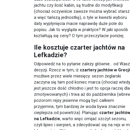
jachtu czy ilość kabin, są trudne do modyfikacji
(chociaż oczywiście zawsze można wybrać starsz
a więc tańszą jednostkę), o tyle w kwestii wyboru
daty wypłynięcia macie naprawdę duże pole do
popisu. Jak to wygląda w praktyce? W jaki sposób
kształtują się ceny? O tym przeczytacie poniżej.
Ile kosztuje czarter jachtów na
Lefkadzie?
Odpowiedź na to pytanie zależy głównie... od Wasz
decyzji. Rzecz w tym, iż
czartery jachtów w Grecji
możliwe przez wiele miesięcy: sezon żeglarski
zaczyna się tam pod koniec marca (chociaż wted
jest jeszcze dość chłodno i jest to opcja raczej dla
zmotywowanych) i trwa aż do października (wbre
pozorom rejsy jesienne mogą być całkiem
przyjemne, tym bardziej że woda bywa znacznie
cieplejsza od powietrza). Planując
czarter jachtó
na Lefkadzie
, warto więc omijać szczyt sezonu,
czyli lipiec i sierpień, a zdecydować się na rejs w m