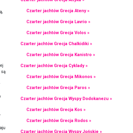
Czarter jachtów Grecja Ateny »
ą,
Czarter jachtów Grecja Lavrio »
Czarter jachtów Grecja Volos »
Czarter jachtów Grecja Chalkidiki »
Czarter jachtów Grecja Kanistro »
ej
Czarter jachtów Grecja Cyklady »
są
Czarter jachtów Grecja Mikonos »
y
Czarter jachtów Grecja Paros »
w
Czarter jachtów Grecja Wyspy Dodokanezu »
Czarter jachtów Grecja Kos »
w
Czarter jachtów Grecja Rodos »
aju
Czarter jachtów Grecja Wyspy Jońskie »