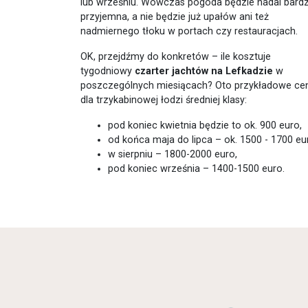
lub wrześniu. Wówczas pogoda będzie nadal bard
przyjemna, a nie będzie już upałów ani też
nadmiernego tłoku w portach czy restauracjach.
OK, przejdźmy do konkretów – ile kosztuje
tygodniowy
czarter jachtów na Lefkadzie
w
poszczególnych miesiącach? Oto przykładowe ce
dla trzykabinowej łodzi średniej klasy:
pod koniec kwietnia będzie to ok. 900 euro,
od końca maja do lipca – ok. 1500 - 1700 eu
w sierpniu – 1800-2000 euro,
pod koniec września – 1400-1500 euro.