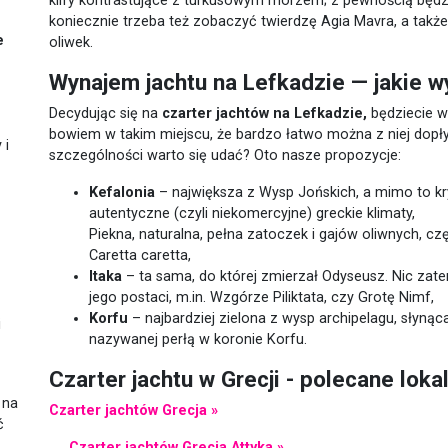
klify kontrastujące z turkusowym morzem; z pewnością będz
koniecznie trzeba też zobaczyć twierdzę Agia Mavra, a także
e
oliwek.
Wynajem jachtu na Lefkadzie — jakie 
Decydując się na
czarter jachtów na Lefkadzie,
będziecie w
bowiem w takim miejscu, że bardzo łatwo można z niej dopły
 i
szczególności warto się udać? Oto nasze propozycje:
Kefalonia
– największa z Wysp Jońskich, a mimo to kry
autentyczne (czyli niekomercyjne) greckie klimaty,
Piekna, naturalna, pełna zatoczek i gajów oliwnych, c
Caretta caretta,
Itaka
– ta sama, do której zmierzał Odyseusz. Nic zat
jego postaci, m.in. Wzgórze Piliktata, czy Grotę Nimf,
Korfu
– najbardziej zielona z wysp archipelagu, słynąc
i
nazywanej perłą w koronie Korfu.
Czarter jachtu w Grecji - polecane loka
 na
Czarter jachtów Grecja »
ć
Czarter jachtów Grecja Attyka »