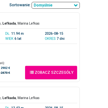
Sortowanie:
Domyślnie
e,
Lefkada
, Marina Lefkas
DŁ.
11.94 m
2026-08-15
WIEK
6 lat
OKRES
7 dni
eń):
/
2902 €
ZOBACZ SZCZEGÓŁY
/
2470 €
e,
Lefkada
, Marina Lefkas