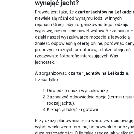
wynająć jacht?
Prawda jest taka, że
czarter jachtów na Lefkadzi
niewiele się różni od wynajmu łodzi w innych
rejonach Grecji: aby zorganizować tego rodzaju
wyprawę, nie musicie nawet wstawać zza biurka –
dzięki naszej wyszukiwarce możecie z łatwością
znaleźć odpowiednią ofertę online, porównać ceny
propozycje różnych armatorów, a także obejrzeć
rzeczywiste fotografie interesujących Was
jednostek.
A zorganizować
czarter jachtów na Lefkadzie
,
trzeba tylko:
Odwiedzić naszą wyszukiwarkę.
Zaznaczyć odpowiednie opcje (termin rejsu 
rodzaj jachtu).
Kliknąć „szukaj” - i gotowe.
Przy okazji planowania rejsu warto zwrócić uwagę
wybór właściwego terminu, bo pozwoli to poczyni
duże oszczędności. O ile takie rzeczy, jak wielkość