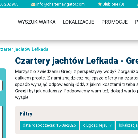
66 202 965
info@charternavigator.com
Ulubione (
0
)
WYSZUKIWARKA
LOKALIZACJE
PROMOCJE
P
Czarter jachtów Lefkada
Czartery jachtów Lefkada - Gr
Marzysz o zwiedzaniu Grecji z perspektywy wody? Zorgani
całkiem proste. Z nami znajdziesz najlepsze oferty na czarter
sposób wynająć odpowiednią łódź, z jakimi kosztami trzeba s
Grecji
był jak najtańszy. Podpowiemy wam też, dokąd warto p
wyspie.
Filtry
data rozpoczęcia: 15-08-2026
długość rejsu: 7
lokalizacj