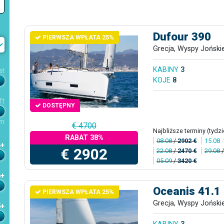
Dufour 390
PIERWSZA WPŁATA 25%
Grecja, Wyspy Joński
KABINY
3
at
KOJE
8
ft
DOSTĘPNY
m
€ 4700
Najbliższe terminy (tydzi
RABAT 38%
08.08
/
2902 €
15.08
4+
€ 2902
22.08
/
2470 €
29.08
05.09
/
3420 €
6+
Oceanis 41.1
PIERWSZA WPŁATA 25%
Grecja, Wyspy Joński
5+