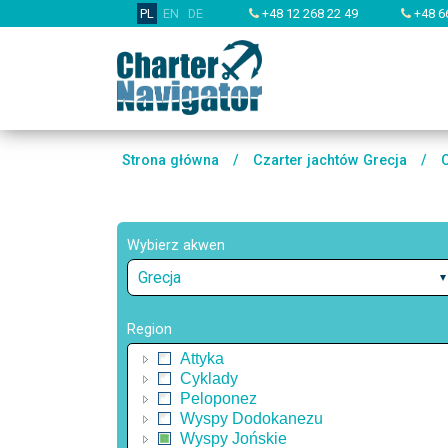
PL
EN
DE
+48 12 268 22 49
+48 6
Strona główna
/
Czarter jachtów Grecja
/
Wybierz akwen
Grecja
Region
Attyka
Cyklady
Peloponez
Wyspy Dodokanezu
Wyspy Jońskie