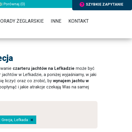
Porównaj (
0
)
SZYBKIE ZAPYTANIE
ORADY ŻEGLARSKIE
INNE
KONTAKT
ecja
zowanie
czarteru jachtów na Lefkadzie
może być
 jachtów w Lefkadzie, a poniżej wyjaśniamy, w jaki
ię liczyć oraz co zrobić, by
wynajem jachtu w
opłynąć i jakie atrakcje czekają Was na samej
a: Grecja, Lefkada