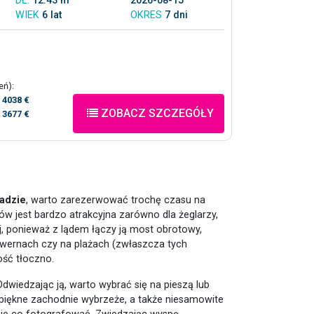
DŁ.
12.43 m
2026-08-15
WIEK
6 lat
OKRES
7 dni
eń):
/
4038 €
ZOBACZ SZCZEGÓŁY
/
3677 €
kadzie
, warto zarezerwować trochę czasu na
w jest bardzo atrakcyjna zarówno dla żeglarzy,
j, ponieważ z lądem łączy ją most obrotowy,
awernach czy na plażach (zwłaszcza tych
ość tłoczno.
dwiedzając ją, warto wybrać się na pieszą lub
piękne zachodnie wybrzeże, a także niesamowite