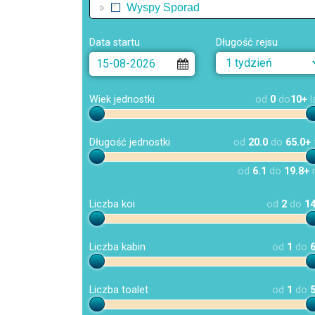
Wyspy Sporad
Data startu
Długość rejsu
Wiek jednostki
od
0
do
10+
l
Długość jednostki
od
20.0
do
65.0+
od
6.1
do
19.8+
Liczba koi
od
2
do
1
Liczba kabin
od
1
do
Liczba toalet
od
1
do