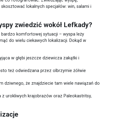
ie co fotografować. Zwiedzając wyspę,
 skosztować lokalnych specjałów: win, salami i
wyspy zwiedzić wokół Lefkady?
 bardzo komfortowej sytuacji – wyspa leży
nąć do wielu ciekawych lokalizacji. Dokąd w
jąca w głębi jeszcze dziewicza zakątki i
zęsto też odwiedzana przez olbrzymie żółwie
em dziwnego, że znajdziecie tam wiele nawiązań do
a z urokliwych krajobrazów oraz Paleokastritsy,
lizacje