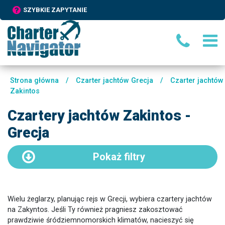
SZYBKIE ZAPYTANIE
Strona główna
/
Czarter jachtów Grecja
/
Czarter jachtów
Zakintos
Czartery jachtów Zakintos -
Grecja
Pokaż
filtry
Wielu żeglarzy, planując rejs w Grecji, wybiera czartery jachtów
na Zakyntos. Jeśli Ty również pragniesz zakosztować
prawdziwie śródziemnomorskich klimatów, nacieszyć się