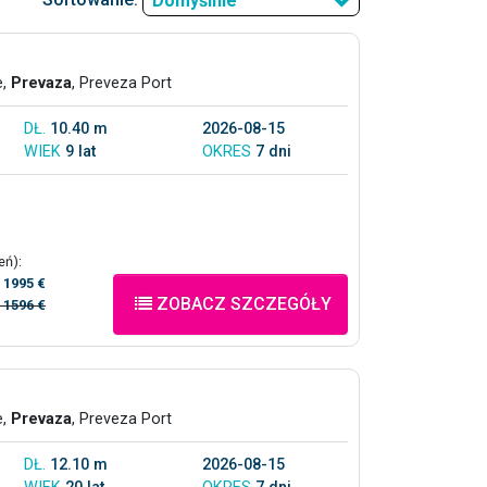
Domyślnie
e,
Prevaza
, Preveza Port
DŁ.
10.40 m
2026-08-15
WIEK
9 lat
OKRES
7 dni
eń):
/
1995 €
ZOBACZ SZCZEGÓŁY
/
1596 €
e,
Prevaza
, Preveza Port
DŁ.
12.10 m
2026-08-15