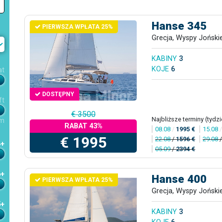
Hanse 345
PIERWSZA WPŁATA 25%
Grecja, Wyspy Joński
KABINY
3
KOJE
6
at
DOSTĘPNY
ft
€ 3500
Najbliższe terminy (tydzi
m
RABAT 43%
08.08
/
1995 €
15.08
€ 1995
22.08
/
1596 €
29.08
4+
05.09
/
2394 €
6+
Hanse 400
PIERWSZA WPŁATA 25%
Grecja, Wyspy Joński
5+
KABINY
3