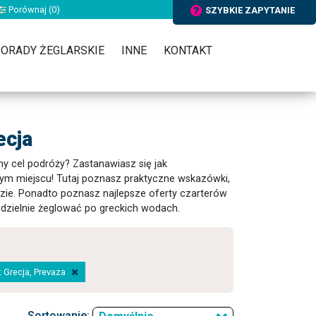
Porównaj (
0
)
SZYBKIE ZAPYTANIE
ORADY ŻEGLARSKIE
INNE
KONTAKT
ecja
ny cel podróży? Zastanawiasz się jak
ym miejscu! Tutaj poznasz praktyczne wskazówki,
zie. Ponadto poznasz najlepsze oferty czarterów
odzielnie żeglować po greckich wodach.
a: Grecja, Prevaza
Sortowanie: