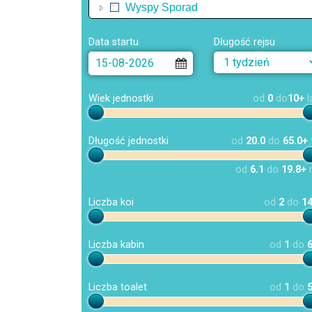
Wyspy Sporad
Data startu
Długość rejsu
Wiek jednostki
od
0
do
10+
l
Długość jednostki
od
20.0
do
65.0+
od
6.1
do
19.8+
Liczba koi
od
2
do
1
Liczba kabin
od
1
do
Liczba toalet
od
1
do