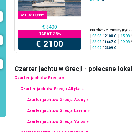
KOJE
6
DOSTĘPNY
€ 3400
Najbliższe terminy (tydzi
RABAT 38%
08.08
/
2100 €
15.08
€ 2100
22.08
/
1667 €
29.08
05.09
/
2309 €
Czarter jachtu w Grecji - polecane loka
Czarter jachtów Grecja »
Czarter jachtów Grecja Attyka »
Czarter jachtów Grecja Ateny »
Czarter jachtów Grecja Lavrio »
Czarter jachtów Grecja Volos »