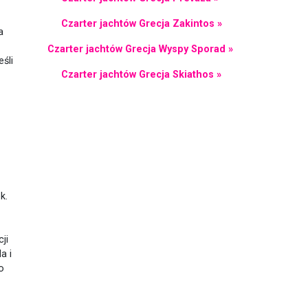
Czarter jachtów Grecja Zakintos »
a
Czarter jachtów Grecja Wyspy Sporad »
śli
Czarter jachtów Grecja Skiathos »
k.
ji
a i
o