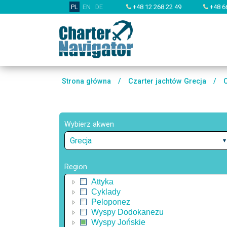
PL
EN
DE
+48 12 268 22 49
+48 6
Strona główna
/
Czarter jachtów Grecja
/
Wybierz akwen
Grecja
Region
Attyka
Cyklady
Peloponez
Wyspy Dodokanezu
Wyspy Jońskie