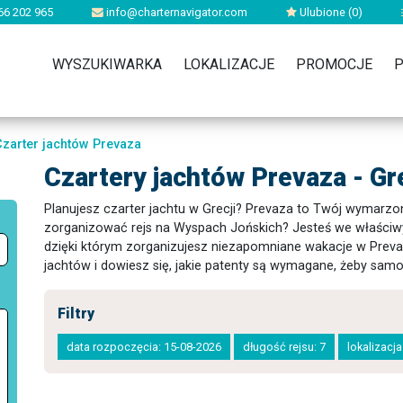
66 202 965
info@charternavigator.com
Ulubione (
0
)
WYSZUKIWARKA
LOKALIZACJE
PROMOCJE
P
Czarter jachtów Prevaza
Czartery jachtów Prevaza - Gr
Planujesz czarter jachtu w Grecji? Prevaza to Twój wymarzo
zorganizować rejs na Wyspach Jońskich? Jesteś we właściw
dzięki którym zorganizujesz niezapomniane wakacje w Preva
jachtów i dowiesz się, jakie patenty są wymagane, żeby sam
Filtry
data rozpoczęcia: 15-08-2026
długość rejsu: 7
lokalizacj