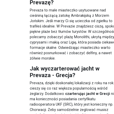
Prevazę?
Prevaza to małe miasteczko usytuowane nad
cieśniną łączącą zatokę Ambrakijską z Morzem
Jońskim. Jeśli marzy Ci się ucieczka od zgiełku to
trafiłeś idealnie. W Prevazie znajdziesz ciszę, spokó
piękne plaże bez tłumów turystów. W szczególnoś
polecamy zobaczyć plażę Monolithi, ukrytą międz
cyprysami i makią oraz Ligię, która posiada ciekaw
formacje skalne. Odwiedzając miasteczko warto
również posnurkować i zobaczyć delfiny, a nawet
żółwie morskie.
Jak wyczarterować jacht w
Prevaza - Grecja?
Prevaza, dzięki doskonałej lokalizacji z roku na rok
cieszy się co raz większa popularnością wśród
żeglarzy. Dodatkowo
czarterując jacht w Grecji
ni
ma konieczności posiadania certyfikatu
radiooperatora UKF (SRC), który jest konieczny np.
Chorwacji. Żeby samodzielnie żeglować musisz