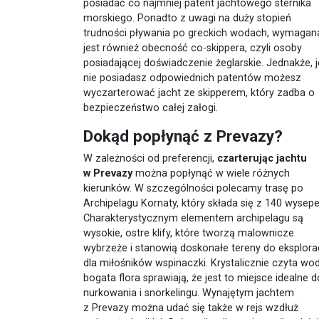
posiadać co najmniej patent jachtowego sternika
morskiego. Ponadto z uwagi na duży stopień
trudności pływania po greckich wodach, wymagan
jest również obecność co-skippera, czyli osoby
posiadającej doświadczenie żeglarskie. Jednakże, je
nie posiadasz odpowiednich patentów możesz
wyczarterować jacht ze skipperem, który zadba o
bezpieczeństwo całej załogi.
Dokąd popłynąć z Prevazy?
W zależności od preferencji,
czarterując jachtu
w Prevazy
można popłynąć w wiele różnych
kierunków. W szczególności polecamy trasę po
Archipelagu Kornaty, który składa się z 140 wysepe
Charakterystycznym elementem archipelagu są
wysokie, ostre klify, które tworzą malownicze
wybrzeże i stanowią doskonałe tereny do eksplorac
dla miłośników wspinaczki. Krystalicznie czyta wod
bogata flora sprawiają, że jest to miejsce idealne d
nurkowania i snorkelingu. Wynajętym jachtem
z Prevazy można udać się także w rejs wzdłuż