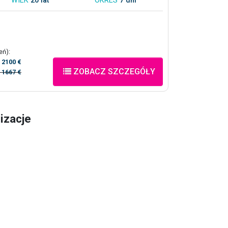
WIEK
20 lat
OKRES
7 dni
eń):
/
2100 €
ZOBACZ SZCZEGÓŁY
/
1667 €
lizacje