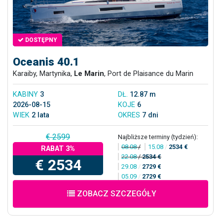
DOSTĘPNY
Oceanis 40.1
Karaiby, Martynika,
Le Marin
, Port de Plaisance du Marin
KABINY
3
DŁ.
12.87 m
2026-08-15
KOJE
6
WIEK
2 lata
OKRES
7 dni
€ 2599
Najbliższe terminy (tydzień):
08.08
/
15.08
/
2534 €
RABAT 3%
22.08
/
2534 €
€ 2534
29.08
/
2729 €
05.09
/
2729 €
ZOBACZ SZCZEGÓŁY