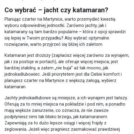
Co wybrać – jacht czy katamaran?
Planując czarter na Martynice, warto przemyśleć kwestię
wyboru odpowiedniej jednostki. Zarówno jachty, jak i
katamarany są tam bardzo popularne – która z opcji sprawdzi
się lepiej w Twoim przypadku? Aby wybrać optymalne
rozwiązanie, warto przyjrzeć się bliżej ich zaletom.
Katamaran jest droższy (zapłacisz więcej zarówno za wynajem,
jak i za postoje w portach), ale oferuje więcej miejsca, jest
bardziej stabilny, a zatem „nie buja” aż tak mocno, jak
jednokadłubowiec. Jeśli priorytetem jest dla Ciebie komfort i
planujesz czarter na Martynice z większą załogą, wybierz
katamaran.
Jachty jednokadłubowe są mniejsze, a ich wynajem jest tańszy.
Oferują za to mniej miejsca na pokładzie i pod nim, a ponadto
mają większe zanurzenie, co oznacza, że nie zawsze
podpłyniesz nimi tak blisko brzegu, jak katamaranem.
Zapewniają za to dużo lepsze osiągi i więcej frajdy z
żeglowania. Jeżeli więc pragniesz zasmakować prawdziwej