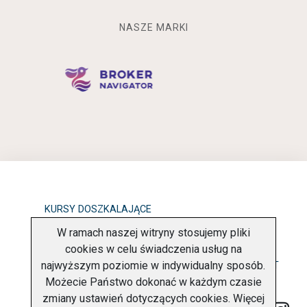
NASZE MARKI
KURSY DOSZKALAJĄCE
W ramach naszej witryny stosujemy pliki
OBOWIĄZEK INFORMACYJNY
cookies w celu świadczenia usług na
najwyższym poziomie w indywidualny sposób.
POLITYKA PRYWATNOŚCI
O FIRMIE
KONTAKT
Możecie Państwo dokonać w każdym czasie
zmiany ustawień dotyczących cookies. Więcej