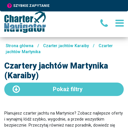
SZYBKIE ZAPYTANIE
Strona główna
/
Czarter jachtów Karaiby
/
Czarter
jachtów Martynika
Czartery jachtów Martynika
(Karaiby)
Pokaż
filtry
Planujesz czarter jachtu na Martynice? Zobacz najlepsze oferty
i wynajmij łódź szybko, wygodnie, a przede wszystkim
bezpiecznie. Przeczytaj również nasz poradnik, dowiedz się