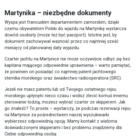
Martynika – niezbędne dokumenty
Wyspa jest francuskim departamentem zamorskim, dzięki
czemu obywatelom Polski do wjazdu na Martynikę wystarcza
dowód osobisty (może też być paszport). Istotne jest, by
dokument zachowywał ważność przez co najmniej sześć
miesięcy od planowanej daty wyjazdu.
Czarter jachtu na Martynice nie może oczywiście odbyć się bez
kapitana mającego odpowiednie uprawnienia – warto pamiętać,
że powinien on posiadać co najmniej patent jachtowego
sternika morskiego oraz świadectwo radiooperatora (SRC).
Jeżeli nie masz patentu lub od Twojego ostatniego rejsu
morskiego upłynęło nieco czasu i wolisz zlecić komuś innemu
sterowanie łodzią, możesz wybrać czarter ze skipperem. Jak
go znaleźć? To proste – wystarczy, że podczas rezerwacji rejsu
na Martynice za pośrednictwem naszej
wyszukiwarki
wybierzesz odpowiednią opcję. Mamy kontakt z wieloma
doświadczonymi skipperami i bez problemu znajdziemy dla
Ciebie odpowiednią osobę.