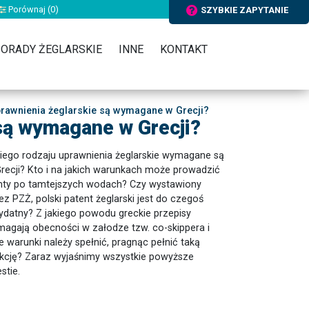
Porównaj (
0
)
SZYBKIE ZAPYTANIE
ORADY ŻEGLARSKIE
INNE
KONTAKT
rawnienia żeglarskie są wymagane w Grecji?
 są wymagane w Grecji?
iego rodzaju uprawnienia żeglarskie wymagane są
recji? Kto i na jakich warunkach może prowadzić
hty po tamtejszych wodach? Czy wystawiony
ez PZŻ, polski patent żeglarski jest do czegoś
ydatny? Z jakiego powodu greckie przepisy
agają obecności w załodze tzw. co-skippera i
ie warunki należy spełnić, pragnąc pełnić taką
kcję? Zaraz wyjaśnimy wszystkie powyższe
stie.