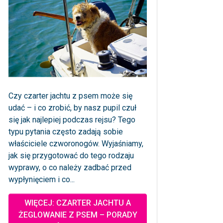
Czy czarter jachtu z psem może się
udać – i co zrobić, by nasz pupil czuł
się jak najlepiej podczas rejsu? Tego
typu pytania często zadają sobie
właściciele czworonogów. Wyjaśniamy,
jak się przygotować do tego rodzaju
wyprawy, o co należy zadbać przed
wypłynięciem i co...
WIĘCEJ: CZARTER JACHTU A
ŻEGLOWANIE Z PSEM – PORADY