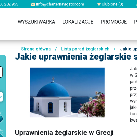
66 202 965
info@charternavigator.com
Ulubione (
0
)
WYSZUKIWARKA
LOKALIZACJE
PROMOCJE
P
Strona główna
/
Lista porad żeglarskich
/
Jakie up
Jakie uprawnienia żeglarskie
Jak
w G
jac
prz
prz
wym
jak
at
fun
kwe
Uprawnienia żeglarskie w Grecji
ft