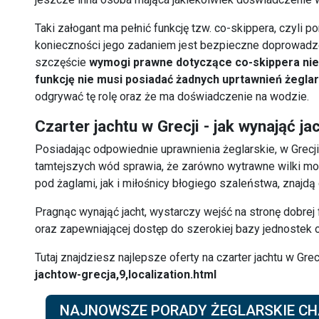
Taki załogant ma pełnić funkcję tzw. co-skippera, czyli p
konieczności jego zadaniem jest bezpieczne doprowadzen
szczęście
wymogi prawne dotyczące co-skippera nie 
funkcję nie musi posiadać żadnych uprtawnień żegla
odgrywać tę rolę oraz że ma doświadczenie na wodzie.
Czarter jachtu w Grecji - jak wynająć ja
Posiadając odpowiednie uprawnienia żeglarskie, w Grecji
tamtejszych wód sprawia, że zarówno wytrawne wilki m
pod żaglami, jak i miłośnicy błogiego szaleństwa, znajdą 
Pragnąc wynająć jacht, wystarczy wejść na stronę dobrej
oraz zapewniającej dostęp do szerokiej bazy jednostek
Tutaj znajdziesz najlepsze oferty na czarter jachtu w Grec
jachtow-grecja,9,localization.html
NAJNOWSZE PORADY ŻEGLARSKIE CH