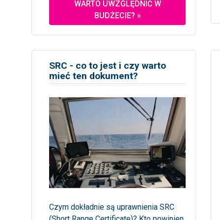
WARTO UWZGLĘDNIĆ W
BUDŻECIE? »
SRC - co to jest i czy warto
mieć ten dokument?
Czym dokładnie są uprawnienia SRC
(Short Range Certificate)? Kto powinien