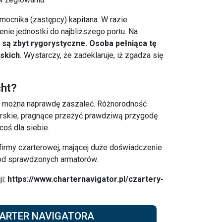
omocnika (zastępcy) kapitana. W razie
ie jednostki do najbliższego portu. Na
są zbyt rygorystyczne. O
soba pełniąca tę
rskich.
Wystarczy, że zadeklaruje, iż zgadza się
cht?
można naprawdę zaszaleć. Różnorodność
orskie, pragnące przeżyć prawdziwą przygodę
coś dla siebie.
firmy czarterowej
, mającej duże doświadczenie
 od sprawdzonych armatorów.
ji:
https://www.charternavigator.pl/czartery-
ARTER NAVIGATORA