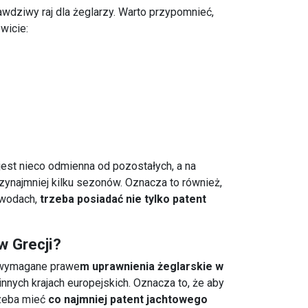
wdziwy raj dla żeglarzy. Warto przypomnieć,
wicie:
jest nieco odmienna od pozostałych, a na
zynajmniej kilku sezonów. Oznacza to również,
 wodach,
trzeba posiadać nie tylko patent
w Grecji?
e wymagane prawe
m uprawnienia żeglarskie w
 innych krajach europejskich. Oznacza to, że
aby
rzeba mieć
co najmniej patent jachtowego