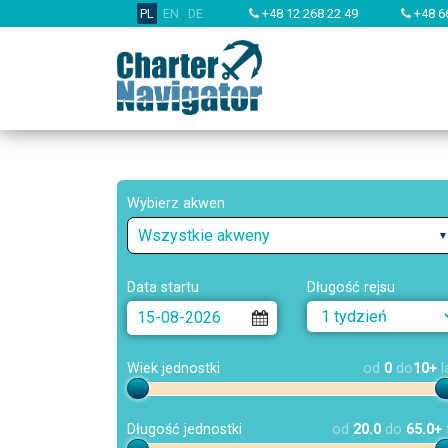
PL
EN
DE
+48 12 268 22 49
+48 6
Wybierz akwen
Wszystkie akweny
Data startu
Długość rejsu
Wiek jednostki
od
0
do
10+
l
Długość jednostki
od
20.0
do
65.0+