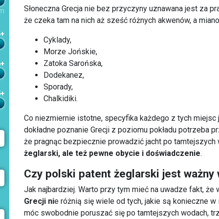
Słoneczna Grecja nie bez przyczyny uznawana jest za pra
m
że czeka tam na nich aż sześć różnych akwenów, a miano
4+
Cyklady,
Morze Jońskie,
Zatoka Sarońska,
6+
Dodekanez,
Sporady,
5+
Chalkidiki.
Co niezmiernie istotne, specyfika każdego z tych miejsc 
dokładne poznanie Grecji z poziomu pokładu potrzeba pr
że pragnąc bezpiecznie prowadzić jacht po tamtejszych
żeglarski, ale też pewne obycie i doświadczenie
.
Czy polski patent żeglarski jest ważny 
Jak najbardziej. Warto przy tym mieć na uwadze fakt, ż
Grecji ni
e różnią się wiele od tych, jakie są konieczne w
móc swobodnie poruszać się po tamtejszych wodach, t