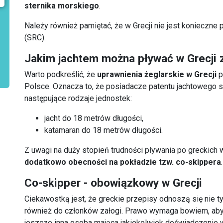
sternika morskiego
.
Należy również pamiętać, że w Grecji nie jest konieczne 
(SRC).
Jakim jachtem można pływać w Grecji
Warto podkreślić, że
uprawnienia żeglarskie w Grecji
p
Polsce. Oznacza to, że posiadacze patentu jachtowego 
następujące rodzaje jednostek:
jacht do 18 metrów długości,
katamaran do 18 metrów długości.
Z uwagi na duży stopień trudności pływania po greckich
dodatkowo obecności na pokładzie tzw. co-skippera
.
Co-skipper - obowiązkowy w Grecji
Ciekawostką jest, że greckie przepisy odnoszą się nie ty
również do członków załogi. Prawo wymaga bowiem, aby
jeszcze inna osoba mająca jakiekolwiek doświadczenie 