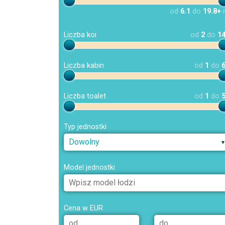
od
6.1
do
19.8+
Liczba koi
od
2
do
1
Liczba kabin
od
1
do
Liczba toalet
od
1
do
Typ jednostki
Dowolny
Model jednostki
Cena w EUR