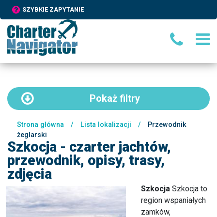
SZYBKIE ZAPYTANIE
Pokaż
filtry
Strona główna
/
Lista lokalizacji
/
Przewodnik
żeglarski
Szkocja - czarter jachtów,
przewodnik, opisy, trasy,
zdjęcia
Szkocja
Szkocja to
region wspaniałych
zamków,