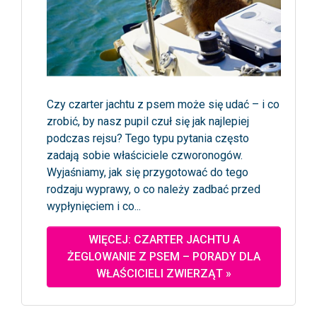
Czy czarter jachtu z psem może się udać – i co
zrobić, by nasz pupil czuł się jak najlepiej
podczas rejsu? Tego typu pytania często
zadają sobie właściciele czworonogów.
Wyjaśniamy, jak się przygotować do tego
rodzaju wyprawy, o co należy zadbać przed
wypłynięciem i co...
WIĘCEJ: CZARTER JACHTU A
ŻEGLOWANIE Z PSEM – PORADY DLA
WŁAŚCICIELI ZWIERZĄT »