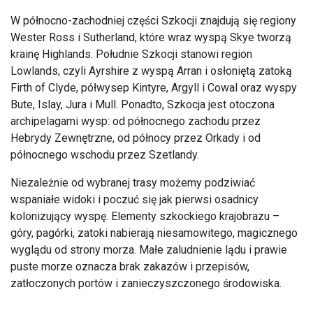
W północno-zachodniej części Szkocji znajdują się regiony
Wester Ross i Sutherland, które wraz wyspą Skye tworzą
krainę Highlands. Południe Szkocji stanowi region
Lowlands, czyli Ayrshire z wyspą Arran i osłoniętą zatoką
Firth of Clyde, półwysep Kintyre, Argyll i Cowal oraz wyspy
Bute, Islay, Jura i Mull. Ponadto, Szkocja jest otoczona
archipelagami wysp: od północnego zachodu przez
Hebrydy Zewnętrzne, od północy przez Orkady i od
północnego wschodu przez Szetlandy.
Niezależnie od wybranej trasy możemy podziwiać
wspaniałe widoki i poczuć się jak pierwsi osadnicy
kolonizujący wyspę. Elementy szkockiego krajobrazu –
góry, pagórki, zatoki nabierają niesamowitego, magicznego
wyglądu od strony morza. Małe zaludnienie lądu i prawie
puste morze oznacza brak zakazów i przepisów,
zatłoczonych portów i zanieczyszczonego środowiska.