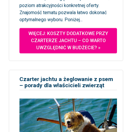
poziom atrakcyjności konkretnej oferty.
Znajomość tematu pozwala łatwo dokonać
optymalnego wyboru. Poniżej...
WIĘCEJ: KOSZTY DODATKOWE PRZY
CZARTERZE JACHTU – CO WARTO
UWZGLĘDNIĆ W BUDŻECIE? »
Czarter jachtu a żeglowanie z psem
– porady dla właścicieli zwierząt