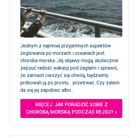
Jednym z najmniej przyjemnych aspektów
żeglowania po morzach i oceanach jest
choroba morska. Jej objawy mogą skutecznie
zepsuć radość wakacji pod żaglami i sprawić,
że zamiast cieszyć się chwilą, będziemy
próbowali ją po prostu… przetrwać. Czy zatem
da się jej zapobiec albo...
WIĘCEJ: JAK PORADZIĆ SOBIE Z
CHOROBĄ MORSKĄ PODCZAS REJSU? »