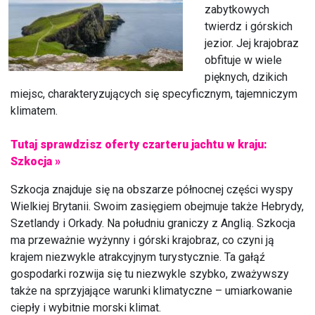
zabytkowych
twierdz i górskich
jezior. Jej krajobraz
obfituje w wiele
pięknych, dzikich
miejsc, charakteryzujących się specyficznym, tajemniczym
klimatem.
Tutaj sprawdzisz oferty czarteru jachtu w kraju:
Szkocja »
Szkocja znajduje się na obszarze północnej części wyspy
Wielkiej Brytanii. Swoim zasięgiem obejmuje także Hebrydy,
Szetlandy i Orkady. Na południu graniczy z Anglią. Szkocja
ma przeważnie wyżynny i górski krajobraz, co czyni ją
krajem niezwykle atrakcyjnym turystycznie. Ta gałąź
gospodarki rozwija się tu niezwykle szybko, zważywszy
także na sprzyjające warunki klimatyczne – umiarkowanie
ciepły i wybitnie morski klimat.