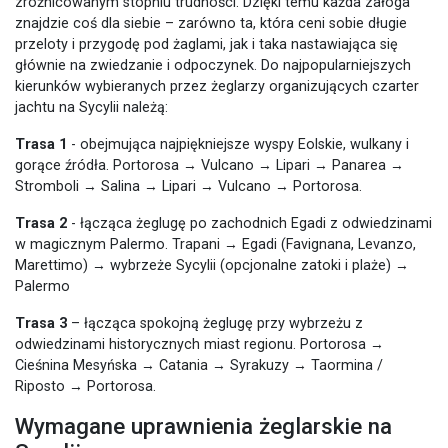
zróżnicowanym stopniu trudności. Dzięki temu każda załoga
znajdzie coś dla siebie – zarówno ta, która ceni sobie długie
przeloty i przygodę pod żaglami, jak i taka nastawiająca się
głównie na zwiedzanie i odpoczynek. Do najpopularniejszych
kierunków wybieranych przez żeglarzy organizujących czarter
jachtu na Sycylii należą:
Trasa 1
- obejmująca najpiękniejsze wyspy Eolskie, wulkany i
gorące źródła. Portorosa → Vulcano → Lipari → Panarea →
Stromboli → Salina → Lipari → Vulcano → Portorosa.
Trasa 2
- łącząca żeglugę po zachodnich Egadi z odwiedzinami
w magicznym Palermo. Trapani → Egadi (Favignana, Levanzo,
Marettimo) → wybrzeże Sycylii (opcjonalne zatoki i plaże) →
Palermo
Trasa 3
– łącząca spokojną żeglugę przy wybrzeżu z
odwiedzinami historycznych miast regionu. Portorosa →
Cieśnina Mesyńska → Catania → Syrakuzy → Taormina /
Riposto → Portorosa.
Wymagane uprawnienia żeglarskie na