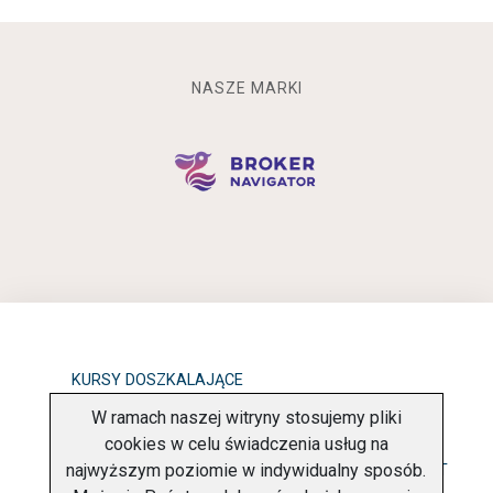
NASZE MARKI
KURSY DOSZKALAJĄCE
W ramach naszej witryny stosujemy pliki
OBOWIĄZEK INFORMACYJNY
cookies w celu świadczenia usług na
najwyższym poziomie w indywidualny sposób.
POLITYKA PRYWATNOŚCI
O FIRMIE
KONTAKT