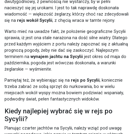
dwutygodniowy, z pewnością nie wystarczy, by w pełni
nacieszyć się jej urokami. I jest to tak naprawdę doskonała
wiadomość — większość żeglarzy, którzy choć raz zdecydowali
się na
rejs wokół Sycylii
, z chęcią wraca w tamte rejony.
Warto mieć na uwadze fakt, że położenie geograficzne Sycylii
sprawia, iż jest ona stale narażona na dość silne wiatry. Dlatego
przed każdym wyjściem z portu należy zapoznać się z aktualną
prognozą pogody, żeby nie dać się zaskoczyć. Najlepszym
terminem na
wynajem jachtu na Sycylii
jest okres od maja do
października; pogoda jest wówczas doskonała, a warunki
żeglarskie — wyśmienite.
Pamiętaj też, że wybierając się na
rejs po Sycylii
, koniecznie
trzeba zabrać ze sobą sprzęt do nurkowania, bo w wielu
miejscach wokół wyspy można bowiem podziwiać wspaniały,
podwodny świat, pełen fantastycznych widoków.
Kiedy najlepiej wybrać się w rejs po
Sycylii?
Planując czarter jachtów na Sycylii, należy wziąć pod uwagę