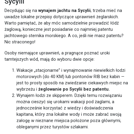
Sycylii
Decydując się na
wynajem jachtu na Sycylii
, trzeba mieć na
uwadze lokalne przepisy dotyczące uprawnień żeglarskich.
Warto pamiętać, że aby móc samodzielnie prowadzić łódź
żaglową, konieczne jest posiadanie co najmniej patentu
jachtowego sternika morskiego. A co, jeśli nie masz patentu?
Nic straconego!
Osoby niemające uprawnień, a pragnące poznać uroki
tamtejszych wód, mają do wyboru dwie opcje:
Wakacje „stacjonarne” i wynajmowanie niewielkich łodzi
motorowych (do 40 KM) lub pontonów RIB bez kabin —
jest to prosty sposób na zwiedzanie ciekawych miejsc na
wybrzeżu i
żeglowanie po Sycylii bez patentu.
Wynajem łodzi ze skipperem. Dzięki temu rozwiązaniu
można cieszyć się urokami wakacji pod żaglami, a
jednocześnie korzystać z wiedzy i doświadczenia
kapitana, który zna lokalne wody i może zabrać swoją
załogę w nieznane miejsca położone poza głównymi,
obleganymi przez turystów szlakami.