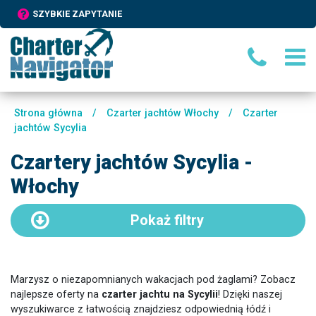
SZYBKIE ZAPYTANIE
Strona główna
/
Czarter jachtów Włochy
/
Czarter
jachtów Sycylia
Czartery jachtów Sycylia -
Włochy
Pokaż
filtry
Marzysz o niezapomnianych wakacjach pod żaglami? Zobacz
najlepsze oferty na
czarter jachtu na Sycylii
! Dzięki naszej
wyszukiwarce z łatwością znajdziesz odpowiednią łódź i