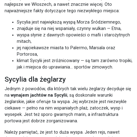
najlepsze we Włoszech, a nawet znacznie więcej. Oto
najważniejsze fakty dotyczące tego niezwykłego miejsca:
Sycylia jest największą wyspą Morza Śródziemnego,
znajduje się na niej wspaniały, czynny wulkan — Etna,
wyspa słynie z dawnych opowieści o mafii i starożytnych
mitach,
jej najciekawsze miasta to Palermo, Marsala oraz
Portorosa,
klimat Sycylii jest zróżnicowany — są tam zarówno tropiki,
jak i miejsca do uprawiania… sportów zimowych.
Sycylia dla żeglarzy
Jednym z powodów, dla których tak wielu żeglarzy decyduje się
na
wynajem jachtów na Sycylii
, są doskonałe warunki
żeglarskie, jakie oferuje ta wyspa. Jej wybrzeże jest niezwykle
ciekawe — pełno na nim wspaniałych plaż, zatoczek, wysp i
wysepek. Jest też sporo gwarnych marin, a infrastruktura
portowa jest dobrze zorganizowana.
Należy pamiętać, że jest to duża wyspa. Jeden rejs, nawet