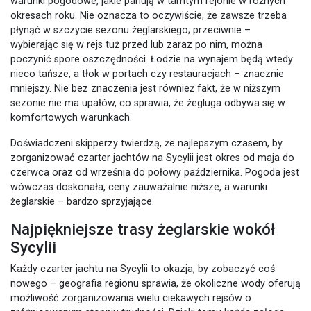
warunki pogodowe, jakie panują w tamtym rejonie w różnych
okresach roku. Nie oznacza to oczywiście, że zawsze trzeba
płynąć w szczycie sezonu żeglarskiego; przeciwnie –
wybierając się w rejs tuż przed lub zaraz po nim, można
poczynić spore oszczędności. Łodzie na wynajem będą wtedy
nieco tańsze, a tłok w portach czy restauracjach – znacznie
mniejszy. Nie bez znaczenia jest również fakt, że w niższym
sezonie nie ma upałów, co sprawia, że żegluga odbywa się w
komfortowych warunkach.
Doświadczeni skipperzy twierdzą, że najlepszym czasem, by
zorganizować czarter jachtów na Sycylii jest okres od maja do
czerwca oraz od września do połowy października. Pogoda jest
wówczas doskonała, ceny zauważalnie niższe, a warunki
żeglarskie – bardzo sprzyjające.
Najpiękniejsze trasy żeglarskie wokół
Sycylii
Każdy czarter jachtu na Sycylii to okazja, by zobaczyć coś
nowego – geografia regionu sprawia, że okoliczne wody oferują
możliwość zorganizowania wielu ciekawych rejsów o