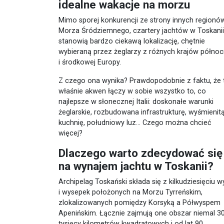
idealne wakacje na morzu
Mimo sporej konkurencji ze strony innych regionó
Morza Śródziemnego, czartery jachtów w Toskanii
stanowią bardzo ciekawą lokalizację, chętnie
wybieraną przez żeglarzy z różnych krajów północ
i środkowej Europy.
Z czego ona wynika? Prawdopodobnie z faktu, że 
właśnie akwen łączy w sobie wszystko to, co
najlepsze w słonecznej Italii: doskonałe warunki
żeglarskie, rozbudowana infrastrukturę, wyśmienit
kuchnię, południowy luz... Czego można chcieć
więcej?
Dlaczego warto zdecydować się
na wynajem jachtu w Toskanii?
Archipelag Toskański składa się z kilkudziesięciu w
i wysepek położonych na Morzu Tyrreńskim,
zlokalizowanych pomiędzy Korsyką a Półwyspem
Apenińskim. Łącznie zajmują one obszar niemal 3
tysięcy kilometrów kwadratowych i od lat 90.