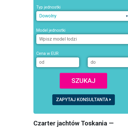
Typ jednostki
Dowolny
Model jednostki
Cena w EUR
SZUKAJ
ZAPYTAJ KONSULTANTA
Czarter jachtów Toskania —