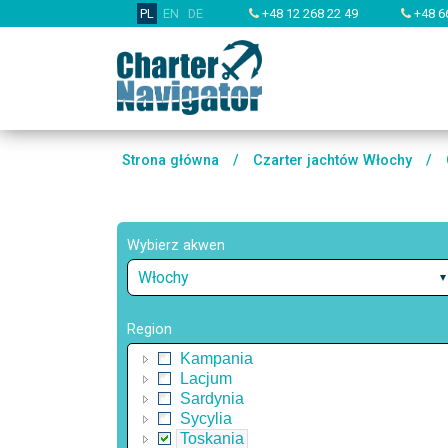
PL
EN
DE
+48 12 268 22 49
+48 6
Strona główna
/
Czarter jachtów Włochy
/
Wybierz akwen
Włochy
Region
Kampania
Lacjum
Sardynia
Sycylia
Toskania