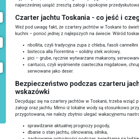
najwcześniej usiąść zresztą załogi i spokojnie przedyskutowa
Czarter jachtu Toskania - co jeść i cz
Weź pod uwagę fakt, że czartery jachtów w Toskanii to świe
kuchni – ponoć jednej z najlepszych na świecie. Wśród tosk
ribollita, czyli tradycyjna zupa z chleba, fasoli cannellin
bistecca alla Fiorentina – solidny stek wołowy,
pici – grube, ręcznie wytwarzane makarony, serwowan
cantucci, czyli wyśmienite ciasteczka migdałowe, chru
serwowane jako deser.
Bezpieczeństwo podczas czarteru jach
wskazówki
Decydując się na czartery jachtów w Toskanii, trzeba wzią
załogi oraz jachtu. Mimo iż lokalne wody są stosunkowo przyj
przygotowana, nie należy zbytnio ulegać wakacyjnemu nastro
sprawdzanie aktualnej prognozy pogody,
dbanie o stan jachtu, olinowania, silnika,
zachowanie ostrożności podczas zwiedzania na lądzie