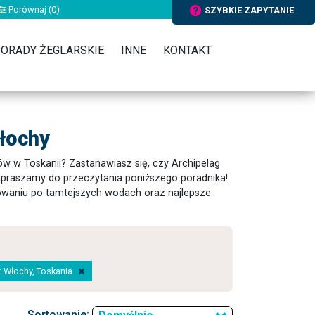
Porównaj (
0
)
SZYBKIE ZAPYTANIE
ORADY ŻEGLARSKIE
INNE
KONTAKT
Włochy
ów w Toskanii? Zastanawiasz się, czy Archipelag
zapraszamy do przeczytania poniższego poradnika!
lowaniu po tamtejszych wodach oraz najlepsze
a: Włochy, Toskania
Sortowanie: