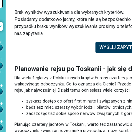
Brak wyników wyszukiwania dla wybranych kryteriów.
Posiadamy dodatkowo jachty, które nie są bezpośredni
przypadku braku wyników wyszukiwania prosimy o telefo
nas zapytania:
at
WYŚLIJ ZAPYT
ft
Planowanie rejsu po Toskanii - jak się 
m
Dla wielu żeglarzy z Polski i innych krajów Europy czartery
wakacyjnego odpoczynku. Co to oznacza dla Ciebie? Przede w
4+
rejsu jak najwcześniej. Dzięki temu odniesiesz wiele korzyści:
zyskasz dostęp do ofert first minute i związanych z nim
6+
będziesz mieć szerszy wybór łodzi i biletów lotniczych
zaoszczędzisz sobie sporo nerwów związanych z go
5+
Planując czartery jachtów w Toskanii, warto też zastanowić
wypoczynek, zwiedzanie, żeglarska przygoda, a może kombina