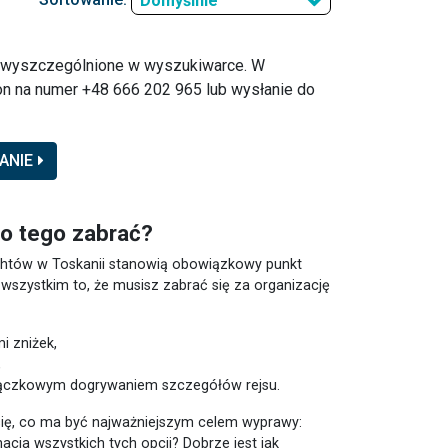
Domyślnie
o wyszczególnione w wyszukiwarce. W
n na numer +48 666 202 965 lub wysłanie do
ANIE
do tego zabrać?
 jachtów w Toskanii stanowią obowiązkowy punkt
szystkim to, że musisz zabrać się za organizację
i zniżek,
,
rączkowym dogrywaniem szczegółów rejsu.
 się, co ma być najważniejszym celem wyprawy:
cja wszystkich tych opcji? Dobrze jest jak