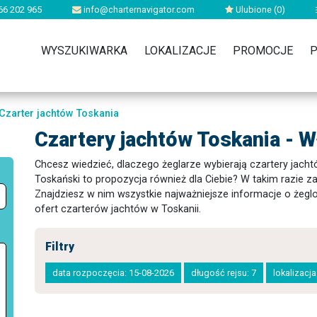
66 202 965
info@charternavigator.com
Ulubione (
0
)
WYSZUKIWARKA
LOKALIZACJE
PROMOCJE
P
Czarter jachtów Toskania
Czartery jachtów Toskania - 
Chcesz wiedzieć, dlaczego żeglarze wybierają czartery jacht
Toskański to propozycja również dla Ciebie? W takim razie 
Znajdziesz w nim wszystkie najważniejsze informacje o żeg
ofert czarterów jachtów w Toskanii.
Filtry
data rozpoczęcia: 15-08-2026
długość rejsu: 7
lokalizacj