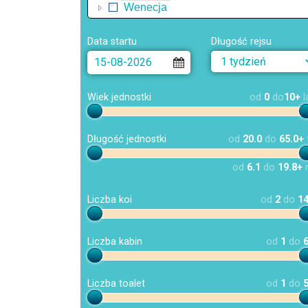
Wenecja
Data startu
Długość rejsu
Wiek jednostki
od
0
do
10+
l
Długość jednostki
od
20.0
do
65.0+
od
6.1
do
19.8+
Liczba koi
od
2
do
1
Liczba kabin
od
1
do
Liczba toalet
od
1
do