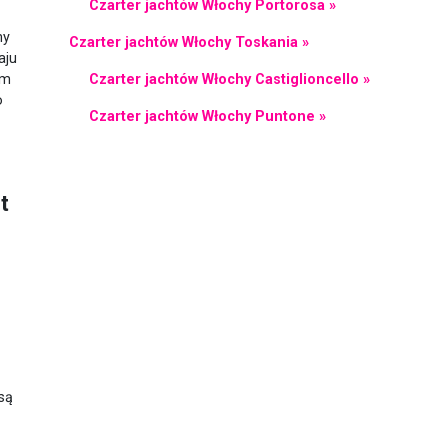
Czarter jachtów Włochy Portorosa »
ny
Czarter jachtów Włochy Toskania »
aju
Czarter jachtów Włochy Castiglioncello »
ym
o
Czarter jachtów Włochy Puntone »
t
są