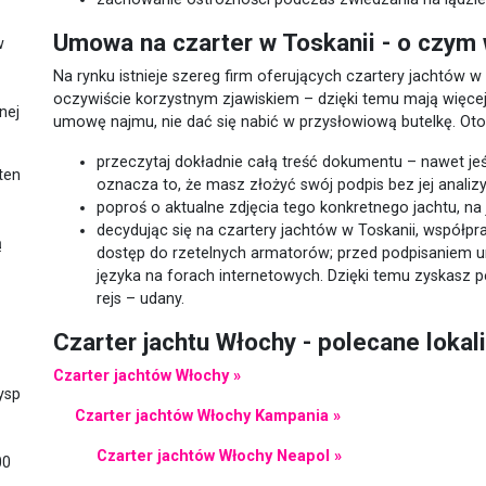
Umowa na czarter w Toskanii - o czym
w
Na rynku istnieje szereg firm oferujących czartery jachtów w
oczywiście korzystnym zjawiskiem – dzięki temu mają więcej 
nej
umowę najmu, nie dać się nabić w przysłowiową butelkę. Oto 
przeczytaj dokładnie całą treść dokumentu – nawet jeś
ten
oznacza to, że masz złożyć swój podpis bez jej analizy
poproś o aktualne zdjęcia tego konkretnego jachtu, na
decydując się na czartery jachtów w Toskanii, współpra
ą
dostęp do rzetelnych armatorów; przed podpisaniem u
języka na forach internetowych. Dzięki temu zyskasz 
rejs – udany.
Czarter jachtu Włochy - polecane lokal
Czarter jachtów Włochy »
ysp
Czarter jachtów Włochy Kampania »
Czarter jachtów Włochy Neapol »
00