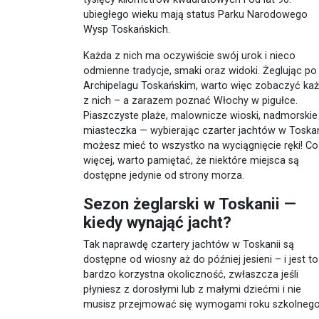
ubiegłego wieku mają status Parku Narodowego
Wysp Toskańskich.
Każda z nich ma oczywiście swój urok i nieco
odmienne tradycje, smaki oraz widoki. Żeglując po
Archipelagu Toskańskim, warto więc zobaczyć ka
z nich – a zarazem poznać Włochy w pigułce.
Piaszczyste plaże, malownicze wioski, nadmorskie
miasteczka — wybierając czarter jachtów w Toskan
możesz mieć to wszystko na wyciągnięcie ręki! Co
więcej, warto pamiętać, że niektóre miejsca są
dostępne jedynie od strony morza.
Sezon żeglarski w Toskanii —
kiedy wynająć jacht?
Tak naprawdę czartery jachtów w Toskanii są
dostępne od wiosny aż do później jesieni – i jest to
bardzo korzystna okoliczność, zwłaszcza jeśli
płyniesz z dorosłymi lub z małymi dziećmi i nie
musisz przejmować się wymogami roku szkolneg