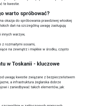
ć te kwestie.
ego warto spróbować?
tna okazja do spróbowania prawdziwej włoskiej
ańskich dań na szczególną uwagę zasługują:
i i innych warzyw,
e z rozmaitymi sosami,
piące na zewnątrz i miękkie w środku, często
tu w Toskanii - kluczowe
ć pod uwagę kwestie związane z bezpieczeństwem
azne, a infrastruktura żeglarska dobrze
jowi i zaniedbywać takich elementów, jak:
, szczególnie w zatłoczonych miejscach.