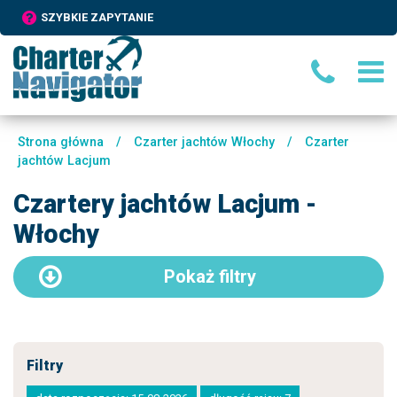
SZYBKIE ZAPYTANIE
Strona główna
/
Czarter jachtów Włochy
/
Czarter
jachtów Lacjum
Czartery jachtów Lacjum -
Włochy
Pokaż
filtry
Filtry