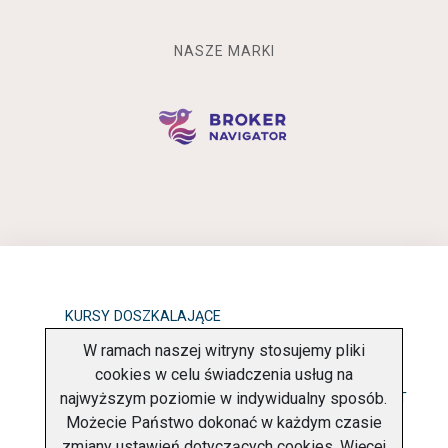
NASZE MARKI
KURSY DOSZKALAJĄCE
W ramach naszej witryny stosujemy pliki
OBOWIĄZEK INFORMACYJNY
cookies w celu świadczenia usług na
najwyższym poziomie w indywidualny sposób.
POLITYKA PRYWATNOŚCI
O FIRMIE
KONTAKT
Możecie Państwo dokonać w każdym czasie
zmiany ustawień dotyczących cookies. Więcej