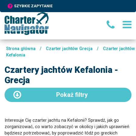
SZYBKIE ZAPYTANIE
Strona główna
/
Czarter jachtów Grecja
/
Czarter jachtów
Kefalonia
Czartery jachtów Kefalonia -
Grecja
Pokaż
filtry
Interesuje Cię czarter jachtu na Kefalonii? Sprawdź, jak go
zorganizować, co warto zobaczyć w okolicy i jakich uprawnień
będziesz potrzebować, by poprowadzić łódź po greckich