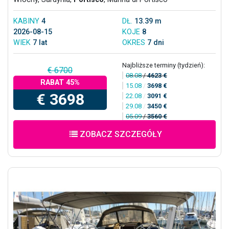
KABINY
4
DŁ.
13.39 m
2026-08-15
KOJE
8
WIEK
7 lat
OKRES
7 dni
Najbliższe terminy (tydzień):
€ 6700
08.08
/
4623 €
RABAT 45%
15.08
/
3698 €
€ 3698
22.08
/
3091 €
29.08
/
3450 €
05.09
/
3560 €
ZOBACZ SZCZEGÓŁY