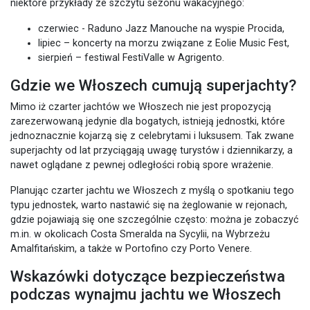
niektóre przykłady ze szczytu sezonu wakacyjnego:
czerwiec - Raduno Jazz Manouche na wyspie Procida,
lipiec – koncerty na morzu związane z Eolie Music Fest,
sierpień – festiwal FestiValle w Agrigento.
Gdzie we Włoszech cumują superjachty?
Mimo iż czarter jachtów we Włoszech nie jest propozycją
zarezerwowaną jedynie dla bogatych, istnieją jednostki, które
jednoznacznie kojarzą się z celebrytami i luksusem. Tak zwane
superjachty od lat przyciągają uwagę turystów i dziennikarzy, a
nawet oglądane z pewnej odległości robią spore wrażenie.
Planując czarter jachtu we Włoszech z myślą o spotkaniu tego
typu jednostek, warto nastawić się na żeglowanie w rejonach,
gdzie pojawiają się one szczególnie często: można je zobaczyć
m.in. w okolicach Costa Smeralda na Sycylii, na Wybrzeżu
Amalfitańskim, a także w Portofino czy Porto Venere.
Wskazówki dotyczące bezpieczeństwa
podczas wynajmu jachtu we Włoszech