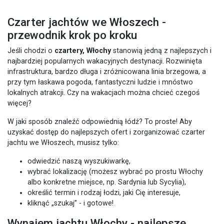
Czarter jachtów we Włoszech -
przewodnik krok po kroku
Jeśli chodzi o
czartery, Włochy
stanowią jedną z najlepszych i
najbardziej popularnych wakacyjnych destynacji. Rozwinięta
infrastruktura, bardzo długa i zróżnicowana linia brzegowa, a
przy tym łaskawa pogoda, fantastyczni ludzie i mnóstwo
lokalnych atrakcji. Czy na wakacjach można chcieć czegoś
więcej?
W jaki sposób znaleźć odpowiednią łódź? To proste! Aby
uzyskać dostęp do najlepszych ofert i zorganizować czarter
jachtu we Włoszech, musisz tylko:
odwiedzić naszą wyszukiwarkę,
wybrać lokalizację (możesz wybrać po prostu Włochy
albo konkretne miejsce, np. Sardynia lub Sycylia),
określić termin i rodzaj łodzi, jaki Cię interesuje,
kliknąć „szukaj” - i gotowe!
Wynajem jachtu Włochy - najlepsze