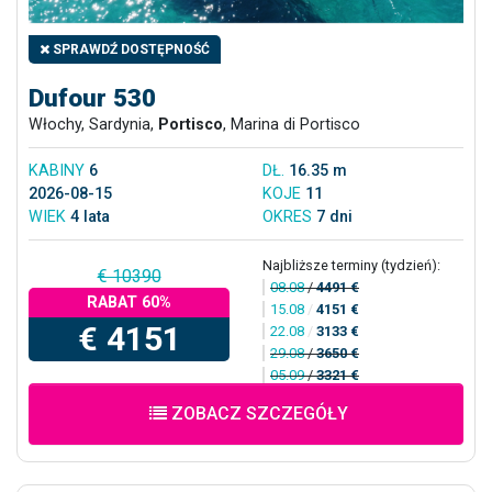
SPRAWDŹ DOSTĘPNOŚĆ
Dufour 530
Włochy, Sardynia,
Portisco
, Marina di Portisco
KABINY
6
DŁ.
16.35 m
2026-08-15
KOJE
11
WIEK
4 lata
OKRES
7 dni
Najbliższe terminy (tydzień):
€ 10390
08.08
/
4491 €
RABAT 60%
15.08
/
4151 €
€ 4151
22.08
/
3133 €
29.08
/
3650 €
05.09
/
3321 €
ZOBACZ SZCZEGÓŁY