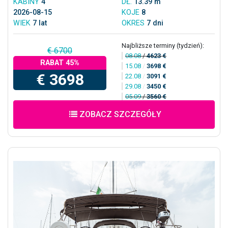
KABINY
4
DŁ.
13.39 m
2026-08-15
KOJE
8
WIEK
7 lat
OKRES
7 dni
Najbliższe terminy (tydzień):
€ 6700
08.08
/
4623 €
RABAT 45%
15.08
/
3698 €
€ 3698
22.08
/
3091 €
29.08
/
3450 €
05.09
/
3560 €
ZOBACZ SZCZEGÓŁY