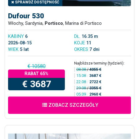
SPRAWDŹ DOSTĘPNOŚĆ
Dufour 530
Włochy, Sardynia,
Portisco
, Marina di Portisco
KABINY
6
DŁ.
16.35 m
2026-08-15
KOJE
11
WIEK
5 lat
OKRES
7 dni
Najbliższe terminy (tydzień):
€ 10580
08.08
/
4055 €
RABAT 65%
15.08
/
3687 €
€ 3687
22.08
/
2722 €
29.08
/
3355 €
05.09
/
2960 €
ZOBACZ SZCZEGÓŁY