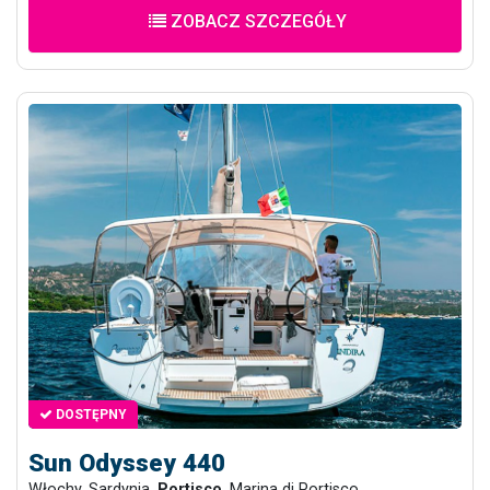
ZOBACZ SZCZEGÓŁY
DOSTĘPNY
Sun Odyssey 440
Włochy, Sardynia,
Portisco
, Marina di Portisco