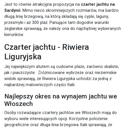
Jest to równie atrakcyjna propozycja na
czarter jachtu na
Sardynii
. Mimo nieco skromniejszych rozmiarów, ma bardzo
długą linię brzegową, na którą składają się cyple, laguny,
przesmyki i aż 300 plaż. Panujące tam dogodne warunki
żeglarskie sprawiają, że należy ona do najchętniej wybieranych
kierunków.
Czarter jachtu - Riwiera
Liguryjska
Jej największym atutem są cudowne plaże, zarówno skaliste,
jak i piaszczyste. Zróżnicowane wybrzeże oraz nieziemskie
widoki sprawiają, że Riwiera Liguryjska uchodzi za jedną z
najbardziej malowniczych części Italii.
Najlepszy okres na wynajem jachtu we
Włoszech
Osoby rozważające czartery jachtów we Włoszech mają do
wyboru wiele interesujących opcji. Korzystne położenie
geograficzne oraz długa linia brzegowa Italii sprawiają, że