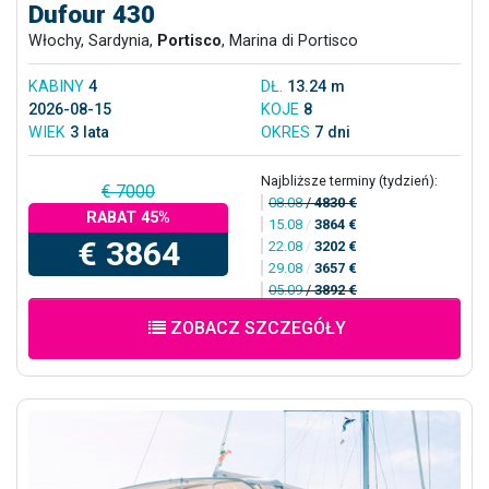
Dufour 430
Włochy, Sardynia,
Portisco
, Marina di Portisco
KABINY
4
DŁ.
13.24 m
2026-08-15
KOJE
8
WIEK
3 lata
OKRES
7 dni
Najbliższe terminy (tydzień):
€ 7000
08.08
/
4830 €
RABAT 45%
15.08
/
3864 €
€ 3864
22.08
/
3202 €
29.08
/
3657 €
05.09
/
3892 €
ZOBACZ SZCZEGÓŁY