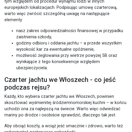
tym względem od procedur wynajmu łodzi w innych
europejskich lokalizacjach. Podpisując umowę czarterową,
warto więc zwrócić szczególną uwagę na następujące
elementy:
nasz zakres odpowiedzialności finansowej w przypadku
zaistnienia szkody,
godziny odbioru i oddania jachtu – a przede wszystkim
wysokość kar za ewentualne opóźnienie,
możliwość żeglowania przy wietrze powyżej 5B oraz
wynikające z tego konsekwencje względem
ubezpieczyciela.
Czarter jachtu we Włoszech - co jeść
podczas rejsu?
Każdy, kto wybiera czarter jachtu we Włoszech, powinien
skosztować wyśmienitej śródziemnomorskiej kuchni – w końcu
uchodzi ona za najlepszą na świecie. Warto więc odwiedzać
mariny po drodze i osobiście sprawdzić, dlaczego tak jest.
Aby obciąć koszty, a wciąż jeść smacznie i zdrowo, warto też