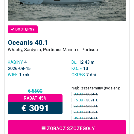
DOSTĘPNY
Oceanis 40.1
Włochy, Sardynia,
Portisco
, Marina di Portisco
KABINY
4
DŁ.
12.43 m
2026-08-15
KOJE
10
WIEK
1 rok
OKRES
7 dni
Najbliższe terminy (tydzień):
€ 5600
08.08
/
3864 €
RABAT 45%
15.08
/
3091 €
€ 3091
22.08
/
2650 €
29.08
/
3105 €
05.09
/
3643 €
ZOBACZ SZCZEGÓŁY