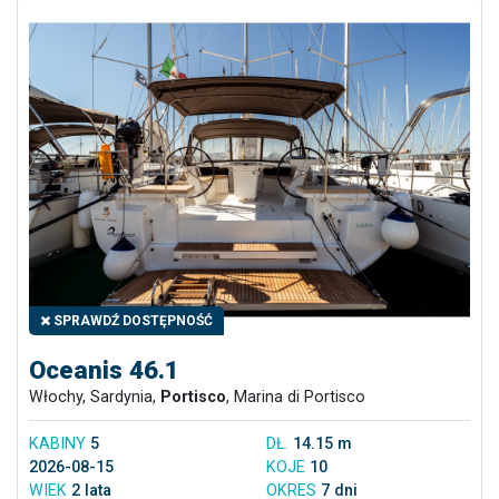
SPRAWDŹ DOSTĘPNOŚĆ
Oceanis 46.1
Włochy, Sardynia,
Portisco
, Marina di Portisco
KABINY
5
DŁ.
14.15 m
2026-08-15
KOJE
10
WIEK
2 lata
OKRES
7 dni