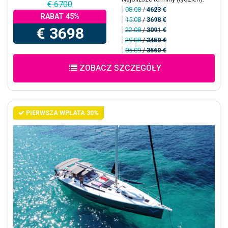
€ 6700
08.08
/
4623 €
RABAT 45%
15.08
/
3698 €
€ 3698
22.08
/
3091 €
29.08
/
3450 €
05.09
/
3560 €
ZOBACZ SZCZEGÓŁY
PIERWSZA WPŁATA 30%