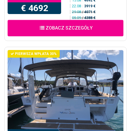
15.08
/
4692 €
€ 4692
22.08
/
3919 €
29.08
/
4071 €
05.09
/
4388 €
ZOBACZ SZCZEGÓŁY
PIERWSZA WPŁATA 30%