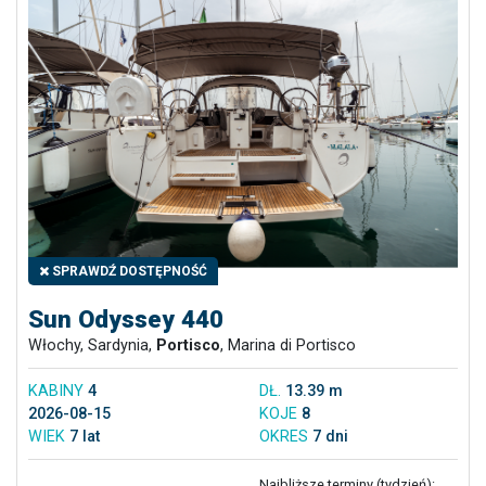
SPRAWDŹ DOSTĘPNOŚĆ
Sun Odyssey 440
Włochy, Sardynia,
Portisco
, Marina di Portisco
KABINY
4
DŁ.
13.39 m
2026-08-15
KOJE
8
WIEK
7 lat
OKRES
7 dni
Najbliższe terminy (tydzień):