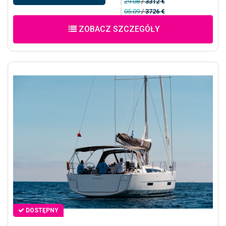
29.08
/
3312 €
05.09
/
3726 €
ZOBACZ SZCZEGÓŁY
DOSTĘPNY