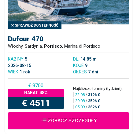
SPRAWDŹ DOSTĘPNOŚĆ
Dufour 470
Włochy, Sardynia,
Portisco
, Marina di Portisco
KABINY
5
DŁ.
14.85 m
2026-08-15
KOJE
9
WIEK
1 rok
OKRES
7 dni
€ 8700
Najbliższe terminy (tydzień):
RABAT 48%
22.08
/
3196 €
€ 4511
29.08
/
3596 €
05.09
/
3826 €
ZOBACZ SZCZEGÓŁY