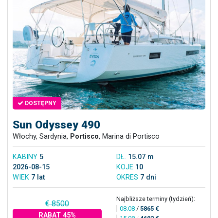
DOSTĘPNY
Sun Odyssey 490
Włochy, Sardynia,
Portisco
, Marina di Portisco
KABINY
5
DŁ.
15.07 m
2026-08-15
KOJE
10
WIEK
7 lat
OKRES
7 dni
Najbliższe terminy (tydzień):
€ 8500
08.08
/
5865 €
RABAT 45%