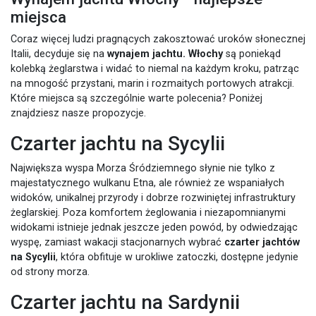
miejsca
Coraz więcej ludzi pragnących zakosztować uroków słonecznej
Italii, decyduje się na
wynajem jachtu. Włochy
są poniekąd
kolebką żeglarstwa i widać to niemal na każdym kroku, patrząc
na mnogość przystani, marin i rozmaitych portowych atrakcji.
Które miejsca są szczególnie warte polecenia? Poniżej
znajdziesz nasze propozycje.
Czarter jachtu na Sycylii
Największa wyspa Morza Śródziemnego słynie nie tylko z
majestatycznego wulkanu Etna, ale również ze wspaniałych
widoków, unikalnej przyrody i dobrze rozwiniętej infrastruktury
żeglarskiej. Poza komfortem żeglowania i niezapomnianymi
widokami istnieje jednak jeszcze jeden powód, by odwiedzając
wyspę, zamiast wakacji stacjonarnych wybrać
czarter jachtów
na Sycylii
, która obfituje w urokliwe zatoczki, dostępne jedynie
od strony morza.
Czarter jachtu na Sardynii