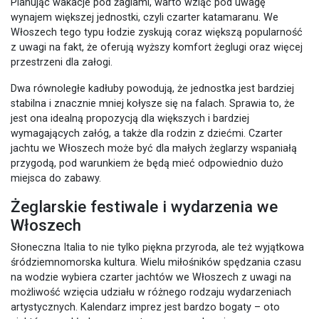
Planując wakacje pod żaglami, warto wziąć pod uwagę
wynajem większej jednostki, czyli czarter katamaranu. We
Włoszech tego typu łodzie zyskują coraz większą popularność
z uwagi na fakt, że oferują wyższy komfort żeglugi oraz więcej
przestrzeni dla załogi.
Dwa równoległe kadłuby powodują, że jednostka jest bardziej
stabilna i znacznie mniej kołysze się na falach. Sprawia to, że
jest ona idealną propozycją dla większych i bardziej
wymagających załóg, a także dla rodzin z dziećmi. Czarter
jachtu we Włoszech może być dla małych żeglarzy wspaniałą
przygodą, pod warunkiem że będą mieć odpowiednio dużo
miejsca do zabawy.
Żeglarskie festiwale i wydarzenia we
Włoszech
Słoneczna Italia to nie tylko piękna przyroda, ale też wyjątkowa
śródziemnomorska kultura. Wielu miłośników spędzania czasu
na wodzie wybiera czarter jachtów we Włoszech z uwagi na
możliwość wzięcia udziału w różnego rodzaju wydarzeniach
artystycznych. Kalendarz imprez jest bardzo bogaty – oto