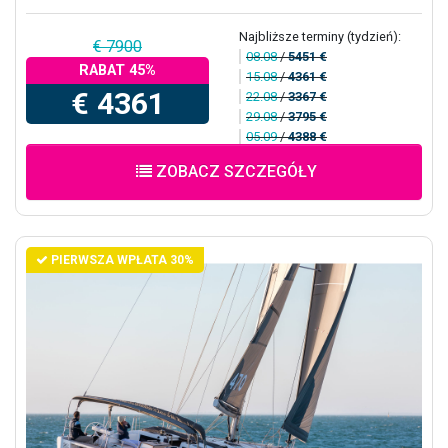
Najbliższe terminy (tydzień):
€ 7900
08.08
/
5451 €
RABAT 45%
15.08
/
4361 €
€ 4361
22.08
/
3367 €
29.08
/
3795 €
05.09
/
4388 €
ZOBACZ SZCZEGÓŁY
PIERWSZA WPŁATA 30%