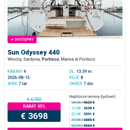
DOSTĘPNY
Sun Odyssey 440
Włochy, Sardynia,
Portisco
, Marina di Portisco
KABINY
4
DŁ.
13.39 m
2026-08-15
KOJE
8
WIEK
7 lat
OKRES
7 dni
Najbliższe terminy (tydzień):
€ 6700
08.08
/
4623 €
RABAT 45%
15.08
/
3698 €
€ 3698
22.08
/
3091 €
29.08
/
3450 €
05.09
/
3560 €