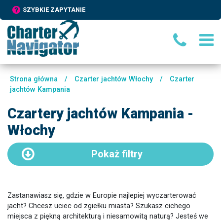
SZYBKIE ZAPYTANIE
Strona główna
/
Czarter jachtów Włochy
/
Czarter
jachtów Kampania
Czartery jachtów Kampania -
Włochy
Pokaż
filtry
Zastanawiasz się, gdzie w Europie najlepiej wyczarterować
jacht? Chcesz uciec od zgiełku miasta? Szukasz cichego
miejsca z piękną architekturą i niesamowitą naturą? Jesteś we