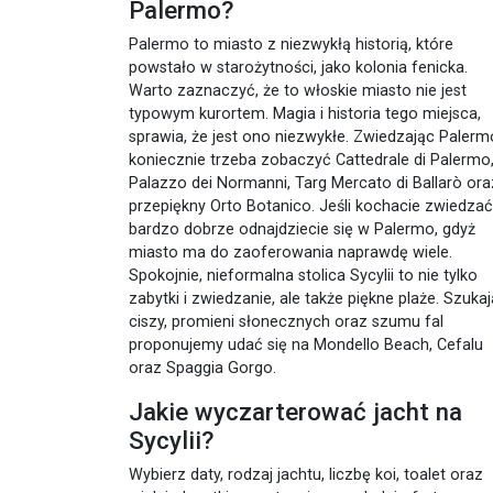
Palermo?
Palermo to miasto z niezwykłą historią, które
powstało w starożytności, jako kolonia fenicka.
Warto zaznaczyć, że to włoskie miasto nie jest
typowym kurortem. Magia i historia tego miejsca,
sprawia, że jest ono niezwykłe. Zwiedzając Palerm
koniecznie trzeba zobaczyć Cattedrale di Palermo
Palazzo dei Normanni, Targ Mercato di Ballarò ora
przepiękny Orto Botanico. Jeśli kochacie zwiedzać
bardzo dobrze odnajdziecie się w Palermo, gdyż
miasto ma do zaoferowania naprawdę wiele.
Spokojnie, nieformalna stolica Sycylii to nie tylko
zabytki i zwiedzanie, ale także piękne plaże. Szuka
ciszy, promieni słonecznych oraz szumu fal
proponujemy udać się na Mondello Beach, Cefalu
oraz Spaggia Gorgo.
Jakie wyczarterować jacht na
Sycylii?
Wybierz daty, rodzaj jachtu, liczbę koi, toalet oraz