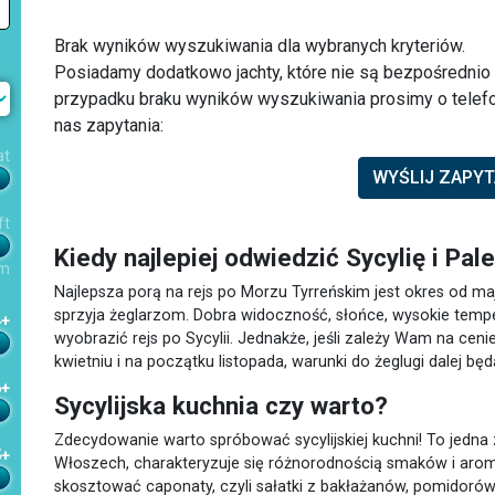
Brak wyników wyszukiwania dla wybranych kryteriów.
Posiadamy dodatkowo jachty, które nie są bezpośredni
przypadku braku wyników wyszukiwania prosimy o telefo
nas zapytania:
at
WYŚLIJ ZAPYT
ft
Kiedy najlepiej odwiedzić Sycylię i Pa
m
Najlepsza porą na rejs po Morzu Tyrreńskim jest okres od ma
sprzyja żeglarzom. Dobra widoczność, słońce, wysokie temp
4+
wyobrazić rejs po Sycylii. Jednakże, jeśli zależy Wam na cen
kwietniu i na początku listopada, warunki do żeglugi dalej bę
6+
Sycylijska kuchnia czy warto?
Zdecydowanie warto spróbować sycylijskiej kuchni! To jedna 
5+
Włoszech, charakteryzuje się różnorodnością smaków i aro
skosztować caponaty, czyli sałatki z bakłażanów, pomidorów,