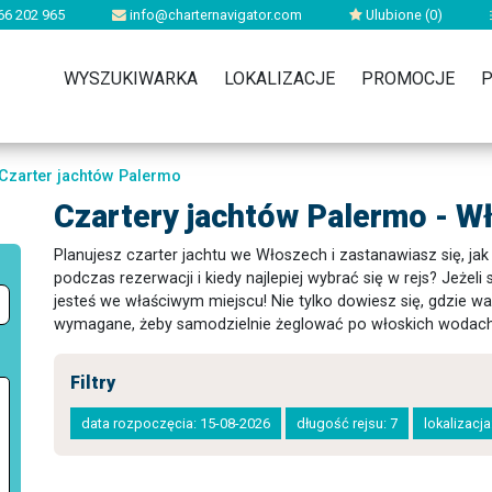
66 202 965
info@charternavigator.com
Ulubione (
0
)
WYSZUKIWARKA
LOKALIZACJE
PROMOCJE
P
Czarter jachtów Palermo
Czartery jachtów Palermo - W
Planujesz czarter jachtu we Włoszech i zastanawiasz się, j
podczas rezerwacji i kiedy najlepiej wybrać się w rejs? Jeżeli
jesteś we właściwym miejscu! Nie tylko dowiesz się, gdzie wa
wymagane, żeby samodzielnie żeglować po włoskich wodach
Filtry
data rozpoczęcia: 15-08-2026
długość rejsu: 7
lokalizacj