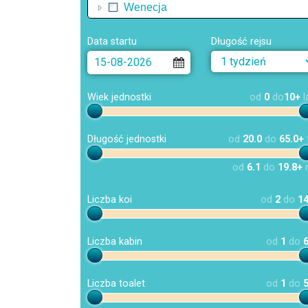
Wenecja
Data startu
Długość rejsu
Wiek jednostki
od
0
do
10+
l
Długość jednostki
od
20.0
do
65.0+
od
6.1
do
19.8+
Liczba koi
od
2
do
1
Liczba kabin
od
1
do
Liczba toalet
od
1
do