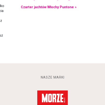
lko
Czarter jachtów Włochy Puntone »
cia
sz
sz
NASZE MARKI