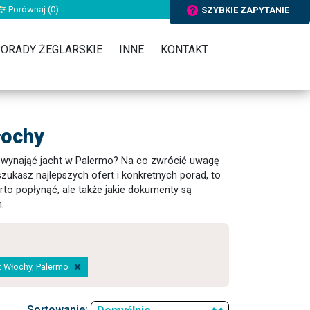
Porównaj (
0
)
SZYBKIE ZAPYTANIE
ORADY ŻEGLARSKIE
INNE
KONTAKT
łochy
ak wynająć jacht w Palermo? Na co zwrócić uwagę
 szukasz najlepszych ofert i konkretnych porad, to
rto popłynąć, ale także jakie dokumenty są
.
a: Włochy, Palermo
Sortowanie: