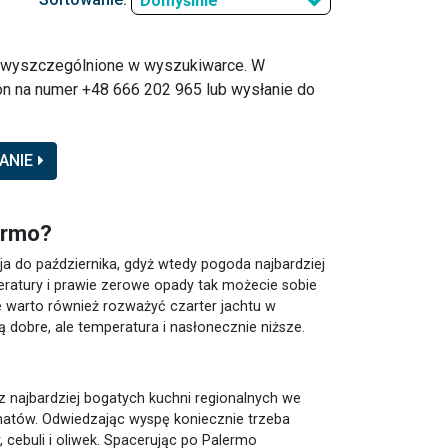
Domyślnie
o wyszczególnione w wyszukiwarce. W
n na numer +48 666 202 965 lub wysłanie do
ANIE
lermo?
ja do października, gdyż wtedy pogoda najbardziej
eratury i prawie zerowe opady tak możecie sobie
ie warto również rozważyć czarter jachtu w
dą dobre, ale temperatura i nasłonecznie niższe.
z najbardziej bogatych kuchni regionalnych we
matów. Odwiedzając wyspę koniecznie trzeba
 cebuli i oliwek. Spacerując po Palermo