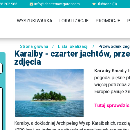
66 202 965
info@charternavigator.com
Ulubione (
0
)
WYSZUKIWARKA
LOKALIZACJE
PROMOCJE
P
Strona główna
/
Lista lokalizacji
/
Przewodnik żegl
Karaiby - czarter jachtów, prze
zdjęcia
Karaiby
Karaiby t
pogoda, piękne pl
więcej potrzeba 
Europie panuje zi
Tutaj sprawdzisz
Karaiby, a dokładniej Archipelag Wysp Karaibskich, rozci