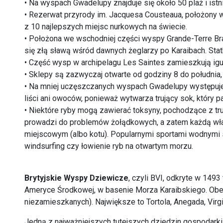
• Na wyspach Gwadelupy znajduje się około 50 plaż i istn
• Rezerwat przyrody im. Jacquesa Cousteaua, położony w
z 10 najlepszych miejsc nurkowych na świecie.
• Położona we wschodniej części wyspy Grande-Terre Bra
się złą sławą wśród dawnych żeglarzy po Karaibach. Statk
• Część wysp w archipelagu Les Saintes zamieszkują igu
• Sklepy są zazwyczaj otwarte od godziny 8 do południa,
• Na mniej uczęszczanych wyspach Gwadelupy występuje
liści ani owoców, ponieważ wytwarza trujący sok, który p
• Niektóre ryby mogą zawierać toksyny, pochodzące z tru
prowadzi do problemów żołądkowych, a zatem każdą wła
miejscowym (albo kotu). Popularnymi sportami wodnymi s
windsurfing czy łowienie ryb na otwartym morzu.
Brytyjskie Wyspy Dziewicze
, czyli BVI, odkryte w 1493
Ameryce Środkowej, w basenie Morza Karaibskiego. Obe
niezamieszkanych). Największe to Tortola, Anegada, Virg
Jedną z najważniejszych tutejszych dziedzin gospodarki 