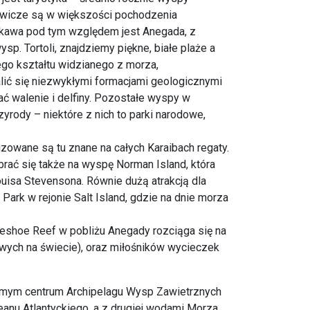
iewicze są w większości pochodzenia
ekawa pod tym względem jest Anegada, z
sp. Tortoli, znajdziemy piękne, białe plaże a
jego kształtu widzianego z morza,
ić się niezwykłymi formacjami geologicznymi
 walenie i delfiny. Pozostałe wyspy w
zyrody – niektóre z nich to parki narodowe,
nizowane są tu znane na całych Karaibach regaty.
rać się także na wyspę Norman Island, która
uisa Stevensona. Równie dużą atrakcją dla
rk w rejonie Salt Island, gdzie na dnie morza
seshoe Reef w pobliżu Anegady rozciąga się na
lowych na świecie), oraz miłośników wycieczek
amym centrum Archipelagu Wysp Zawietrznych
eanu Atlantyckiego, a z drugiej wodami Morza