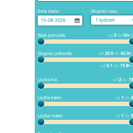
Data startu
Długość rejsu
Wiek jednostki
od
0
do
10+
l
Długość jednostki
od
20.0
do
65.0+
od
6.1
do
19.8+
Liczba koi
od
2
do
1
Liczba kabin
od
1
do
Liczba toalet
od
1
do