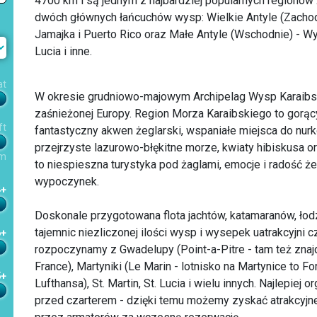
4700 km i są jednym z najbardziej popularnych regionów ż
dwóch głównych łańcuchów wysp: Wielkie Antyle (Zachodni
Jamajka i Puerto Rico oraz Małe Antyle (Wschodnie) - Wy
Lucia i inne.
at
W okresie grudniowo-majowym Archipelag Wysp Karaibskic
zaśnieżonej Europy. Region Morza Karaibskiego to gorąc
ft
fantastyczny akwen żeglarski, wspaniałe miejsca do nur
przejrzyste lazurowo-błękitne morze, kwiaty hibiskusa o
m
to niespieszna turystyka pod żaglami, emocje i radość że
wypoczynek.
4+
Doskonale przygotowana flota jachtów, katamaranów, ło
tajemnic niezliczonej ilości wysp i wysepek uatrakcyjni
6+
rozpoczynamy z Gwadelupy (Point-a-Pitre - tam też znajduj
France), Martyniki (Le Marin - lotnisko na Martynice to For
5+
Lufthansa), St. Martin, St. Lucia i wielu innych. Najlepiej o
przed czarterem - dzięki temu możemy zyskać atrakcyjne 