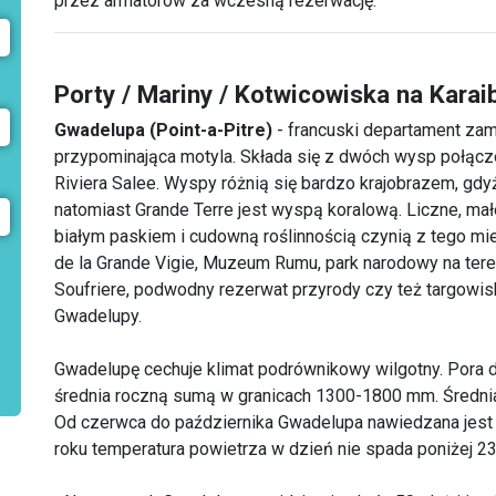
przez armatorów za wczesną rezerwację.
Porty / Mariny / Kotwicowiska na Karai
Gwadelupa
(Point-a-Pitre)
- francuski departament zam
przypominająca motyla. Składa się z dwóch wysp połąc
Riviera Salee. Wyspy różnią się bardzo krajobrazem, gd
natomiast Grande Terre jest wyspą koralową. Liczne, m
białym paskiem i cudowną roślinnością czynią z tego mie
de la Grande Vigie, Muzeum Rumu, park narodowy na tere
Soufriere, podwodny rezerwat przyrody czy też targowisko
Gwadelupy.
Gwadelupę cechuje klimat podrównikowy wilgotny. Pora d
średnia roczną sumą w granicach 1300-1800 mm. Średnia
Od czerwca do października Gwadelupa nawiedzana jest p
roku temperatura powietrza w dzień nie spada poniżej 23