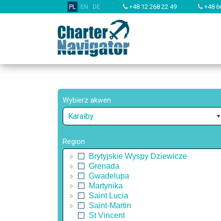
PL
EN
DE
+48 12 268 22 49
+48 6
Wybierz akwen
Karaiby
Region
Brytyjskie Wyspy Dziewicze
Grenada
Gwadelupa
Martynika
Saint Lucia
Saint-Martin
St Vincent