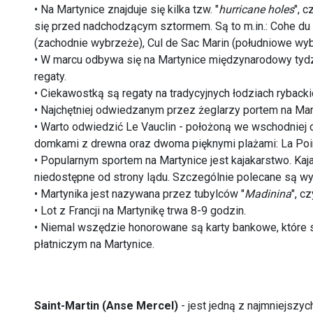
• Na Martynice znajduje się kilka tzw. "
hurricane holes
", 
się przed nadchodzącym sztormem. Są to m.in.: Cohe du 
(zachodnie wybrzeże), Cul de Sac Marin (południowe wyb
• W marcu odbywa się na Martynice międzynarodowy tyd
regaty.
• Ciekawostką są regaty na tradycyjnych łodziach rybacki
• Najchętniej odwiedzanym przez żeglarzy portem na Mart
• Warto odwiedzić Le Vauclin - położoną we wschodniej 
domkami z drewna oraz dwoma pięknymi plażami: La Poin
• Popularnym sportem na Martynice jest kajakarstwo. Ka
niedostępne od strony lądu. Szczególnie polecane są wyp
• Martynika jest nazywana przez tubylców "
Madinina
", c
• Lot z Francji na Martynikę trwa 8-9 godzin.
• Niemal wszędzie honorowane są karty bankowe, które 
płatniczym na Martynice.
Saint-Martin
(Anse Mercel)
- jest jedną z najmniejszyc