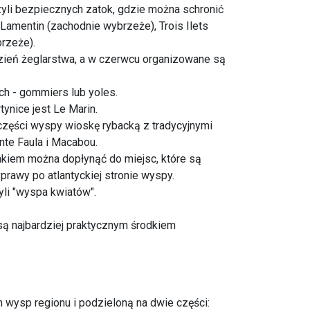
czyli bezpiecznych zatok, gdzie można schronić
Lamentin (zachodnie wybrzeże), Trois Ilets
rzeże).
zień żeglarstwa, a w czerwcu organizowane są
ch - gommiers lub yoles.
ynice jest Le Marin.
części wyspy wioskę rybacką z tradycyjnymi
te Faula i Macabou.
jakiem można dopłynąć do miejsc, które są
rawy po atlantyckiej stronie wyspy.
zyli "wyspa kwiatów".
są najbardziej praktycznym środkiem
h wysp regionu i podzieloną na dwie części: