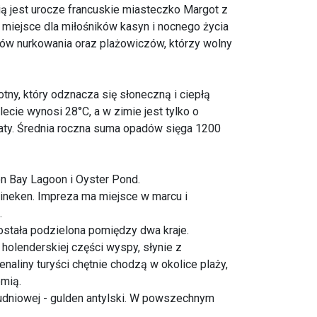
ią jest urocze francuskie miasteczko Margot z
miejsce dla miłośników kasyn i nocnego życia
ników nurkowania oraz plażowiczów, którzy wolny
tny, który odznacza się słoneczną i ciepłą
ecie wynosi 28°C, a w zimie jest tylko o
saty. Średnia roczna suma opadów sięga 1200
on Bay Lagoon i Oyster Pond.
eineken. Impreza ma miejsce w marcu i
.
została podzielona pomiędzy dwa kraje.
holenderskiej części wyspy, słynie z
naliny turyści chętnie chodzą w okolice plaży,
emią.
łudniowej - gulden antylski. W powszechnym