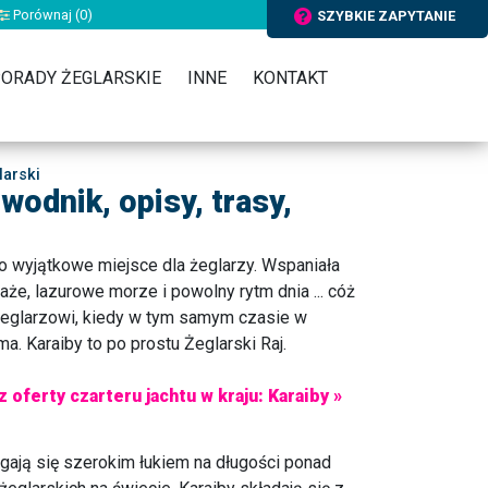
Porównaj (
0
)
SZYBKIE ZAPYTANIE
ORADY ŻEGLARSKIE
INNE
KONTAKT
arski
wodnik, opisy, trasy,
o wyjątkowe miejsce dla żeglarzy. Wspaniała
aże, lazurowe morze i powolny rytm dnia ... cóż
żeglarzowi, kiedy w tym samym czasie w
ma. Karaiby to po prostu Żeglarski Raj.
 oferty czarteru jachtu w kraju: Karaiby »
ągają się szerokim łukiem na długości ponad