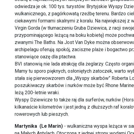
odwiedza je ok. 100 tys. turystów. Brytyjskie Wyspy Dz
wulkanicznego, z pagórkowatą rzeźbę terenu. Bardzo ci
ciekawymi formami skalnymi z koralu. Na największej z wy
Virgin Gorda (w tłumaczeniu Gruba Dziewica, z racji swo
przypominającego leżącą na boku kobietę) może pochwal
zwanymi The Baths. Na Jost Van Dyke można obserwować
archipelagu oferują spokój, zaciszne plaże i bogactwo pr
stanowiące oazę dla ptactwa.
BVI stanowią nie lada atrakcję dla żeglarzy. Często orga
Mamy tu sporo pięknych, osłoniętych zatoczek, warto wyb
stała się pierwowzorem dla „Wyspy skarbów” Roberta Lo
poszukiwaczy skarbów i nurków może być Rhone Marine Pa
leżą 200-letnie wraki.
Wyspy Dziewicze to także raj dla surferów, nurków (Hor
kilkanaście kilometrów i jest jedną z dłuższych raf kora
rowerowych lub pieszych.
Martynika (Le Marin)
- wulkaniczna wyspa leżąca w s
na Małych Antylach. Otoczona z jednej strony wodami Oc