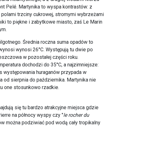
t Pelé. Martynika to wyspa kontrastów: z
z polami trzciny cukrowej, stromymi wybrzeżami
niki to piękne i zabytkowe miasto, zaś Le Marin
ym.
wilgotnego. Średnia roczna suma opadów to
wynosi wynosi 26°C. Występują tu dwie po
 deszczowa w pozostałej części roku.
mperatura dochodzi do 35°C, a najzimniejsze:
res występowania huraganów przypada w
od sierpnia do października. Martynika nie
 tu one stosunkowo rzadkie.
jdują się tu bardzo atrakcyjne miejsca gdzie
Pierre na północy wyspy czy "
le rocher du
ków można podziwiać pod wodą cały tropikalny