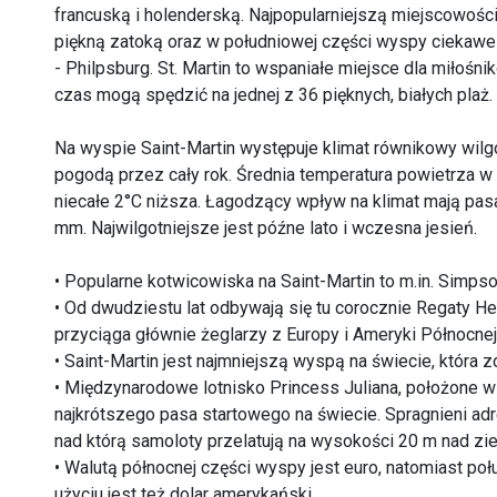
francuską i holenderską. Najpopularniejszą miejscowośc
piękną zatoką oraz w południowej części wyspy ciekawe 
- Philpsburg. St. Martin to wspaniałe miejsce dla miłoś
czas mogą spędzić na jednej z 36 pięknych, białych plaż.
Na wyspie Saint-Martin występuje klimat równikowy wilgo
pogodą przez cały rok. Średnia temperatura powietrza w l
niecałe 2°C niższa. Łagodzący wpływ na klimat mają pa
mm. Najwilgotniejsze jest późne lato i wczesna jesień.
• Popularne kotwicowiska na Saint-Martin to m.in. Simps
• Od dwudziestu lat odbywają się tu corocznie Regaty H
przyciąga głównie żeglarzy z Europy i Ameryki Północnej
• Saint-Martin jest najmniejszą wyspą na świecie, która 
• Międzynarodowe lotnisko Princess Juliana, położone w 
najkrótszego pasa startowego na świecie. Spragnieni adre
nad którą samoloty przelatują na wysokości 20 m nad zi
• Walutą północnej części wyspy jest euro, natomiast po
użyciu jest też dolar amerykański.