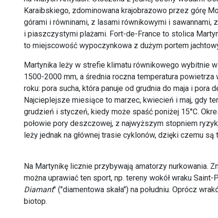
Karaibskiego, zdominowana krajobrazowo przez górę Mon
górami i równinami, z lasami równikowymi i sawannami, 
i piaszczystymi plażami. Fort-de-France to stolica Marty
to miejscowość wypoczynkowa z dużym portem jachtow
Martynika leży w strefie klimatu równikowego wybitnie 
1500-2000 mm, a średnia roczna temperatura powietrza 
roku: pora sucha, która panuje od grudnia do maja i pora
Najcieplejsze miesiące to marzec, kwiecień i maj, gdy te
grudzień i styczeń, kiedy może spaść poniżej 15°C. Ok
połowie pory deszczowej, z najwyższym stopniem ryzyka 
leży jednak na głównej trasie cyklonów, dzięki czemu są
Na Martynikę licznie przybywają amatorzy nurkowania. Zna
można uprawiać ten sport, np. tereny wokół wraku Saint-
Diamant
" ("diamentowa skała") na południu. Oprócz wra
biotop.