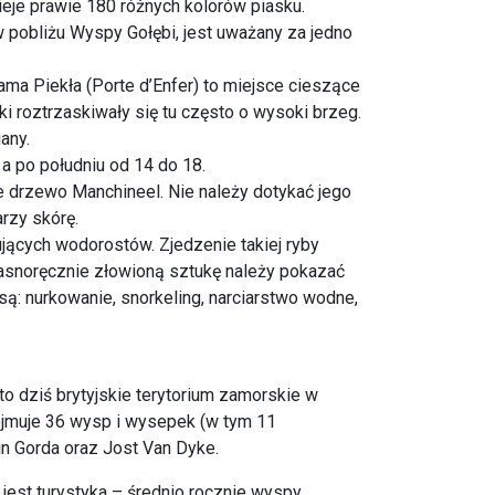
ieje prawie 180 różnych kolorów piasku.
 pobliżu Wyspy Gołębi, jest uważany za jedno
ma Piekła (Porte d’Enfer) to miejsce cieszące
i roztrzaskiwały się tu często o wysoki brzeg.
any.
 a po południu od 14 do 18.
 drzewo Manchineel. Nie należy dotykać jego
arzy skórę.
jących wodorostów. Zjedzenie takiej ryby
snoręcznie złowioną sztukę należy pokazać
ą: nurkowanie, snorkeling, narciarstwo wodne,
 to dziś brytyjskie terytorium zamorskie w
jmuje 36 wysp i wysepek (w tym 11
in Gorda oraz Jost Van Dyke.
jest turystyka – średnio rocznie wyspy