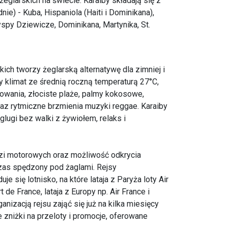
eglarskich na świecie. Karaiby składają się z
e) - Kuba, Hispaniola (Haiti i Dominikana),
spy Dziewicze, Dominikana, Martynika, St.
h tworzy żeglarską alternatywę dla zimniej i
y klimat ze średnią roczną temperaturą 27°C,
kowania, złociste plaże, palmy kokosowe,
raz rytmiczne brzmienia muzyki reggae. Karaiby
glugi bez walki z żywiołem, relaks i
dzi motorowych oraz możliwość odkrycia
 czas spędzony pod żaglami. Rejsy
e się lotnisko, na które lataja z Paryża loty Air
t de France, lataja z Europy np. Air France i
rganizacją rejsu zająć się już na kilka miesięcy
zniżki na przeloty i promocje, oferowane