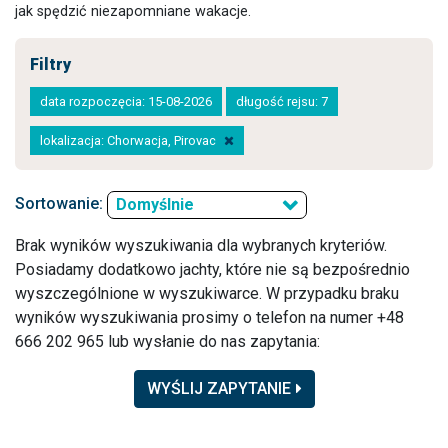
jak spędzić niezapomniane wakacje.
Filtry
data rozpoczęcia: 15-08-2026
długość rejsu: 7
lokalizacja: Chorwacja, Pirovac
Sortowanie:
Domyślnie
Brak wyników wyszukiwania dla wybranych kryteriów.
Posiadamy dodatkowo jachty, które nie są bezpośrednio
wyszczególnione w wyszukiwarce. W przypadku braku
wyników wyszukiwania prosimy o telefon na numer +48
666 202 965 lub wysłanie do nas zapytania:
WYŚLIJ ZAPYTANIE