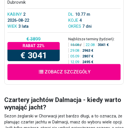
Dubrovnik
KABINY
2
DŁ.
10.77 m
2026-08-22
KOJE
4
WIEK
3 lata
OKRES
7 dni
€ 3899
Najbliższe terminy (tydzień):
15.08
/
22.08
/
3041 €
RABAT 22%
29.08
/
2963 €
€ 3041
05.09
/
2807 €
12.09
/
2495 €
ZOBACZ SZCZEGÓŁY
Czartery jachtów Dalmacja - kiedy warto
wynająć jacht?
Sezon żeglarski w Chorwacji jest bardzo długi, a to oznacza, że
planując czarter jachtu w Dalmacji, masz do wyboru wiele opcji.