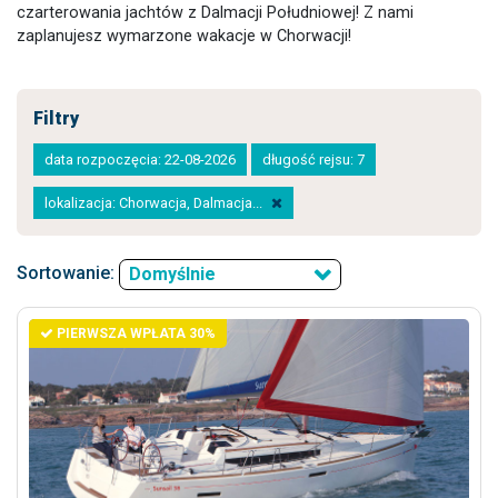
czarterowania jachtów z Dalmacji Południowej! Z nami
zaplanujesz wymarzone wakacje w Chorwacji!
Filtry
data rozpoczęcia: 22-08-2026
długość rejsu: 7
lokalizacja: Chorwacja, Dalmacja...
Sortowanie:
Domyślnie
PIERWSZA WPŁATA 30%