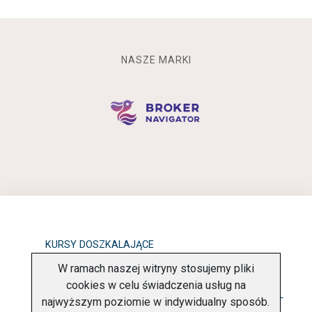
NASZE MARKI
KURSY DOSZKALAJĄCE
W ramach naszej witryny stosujemy pliki
OBOWIĄZEK INFORMACYJNY
cookies w celu świadczenia usług na
najwyższym poziomie w indywidualny sposób.
POLITYKA PRYWATNOŚCI
O FIRMIE
KONTAKT