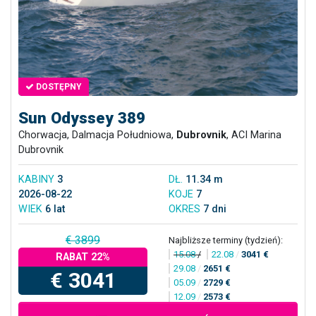
DOSTĘPNY
Sun Odyssey 389
Chorwacja, Dalmacja Południowa,
Dubrovnik
, ACI Marina
Dubrovnik
KABINY
3
DŁ.
11.34 m
2026-08-22
KOJE
7
WIEK
6 lat
OKRES
7 dni
€ 3899
Najbliższe terminy (tydzień):
15.08
/
22.08
/
3041 €
RABAT 22%
29.08
/
2651 €
€ 3041
05.09
/
2729 €
12.09
/
2573 €