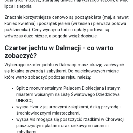
Jeśli tylko możesz, staraj się unikać najwyższego sezony, a więc
lipca i sierpnia.
Znacznie korzystniejsze cenowo są początek lata (maj, a nawet
koniec kwietnia) i początek jesieni (wrzesień i pierwsza połowa
października). Ceny wynajmu łodzi i opłaty portowe są
wówczas dużo niższe, a pogoda wciąż dopisuje.
Czarter jachtu w Dalmacji - co warto
zobaczyć?
Wybierając czarter jachtu w Dalmacji, masz okazję zachwycić
się lokalną przyrodą i zabytkami. Do najciekawszych miejsc,
które warto zobaczyć podczas rejsu, należą:
Split z monumentalnym Pałacem Dioklecjana i starym
miastem wpisanym na Listę Światowego Dziedzictwa
UNESCO,
wyspa Hvar z jej uroczymi zakątkami, dziką przyrodą i
średniowiecznymi miasteczkami,
wyspa Vis mogąca się poszczycić rzadkimi w Chorwacji
piaszczystymi plażami oraz ciekawymi ruinami i
zabytkami.