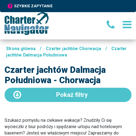
SZYBKIE ZAPYTANIE
Strona główna
/
Czarter jachtów Chorwacja
/
Czarter
jachtów Dalmacja Południowa
Czarter jachtów Dalmacja
Południowa - Chorwacja
Pokaż
filtry
Szukasz pomysłu na ciekawe wakacje? Znudziły Ci się
wycieczki z biur podróży i spędzanie urlopu nad hotelowym
basenem? Jesteś we właściwym miejscu! Zapraszamy do