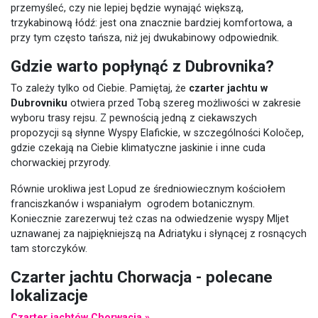
przemyśleć, czy nie lepiej będzie wynająć większą,
trzykabinową łódź: jest ona znacznie bardziej komfortowa, a
przy tym często tańsza, niż jej dwukabinowy odpowiednik.
Gdzie warto popłynąć z Dubrovnika?
To zależy tylko od Ciebie. Pamiętaj, że
czarter jachtu w
Dubrovniku
otwiera przed Tobą szereg możliwości w zakresie
wyboru trasy rejsu. Z pewnością jedną z ciekawszych
propozycji są słynne Wyspy Elafickie, w szczególności Koločep,
gdzie czekają na Ciebie klimatyczne jaskinie i inne cuda
chorwackiej przyrody.
Równie urokliwa jest Lopud ze średniowiecznym kościołem
franciszkanów i wspaniałym ogrodem botanicznym.
Koniecznie zarezerwuj też czas na odwiedzenie wyspy Mljet
uznawanej za najpiękniejszą na Adriatyku i słynącej z rosnących
tam storczyków.
Czarter jachtu Chorwacja - polecane
lokalizacje
Czarter jachtów Chorwacja »