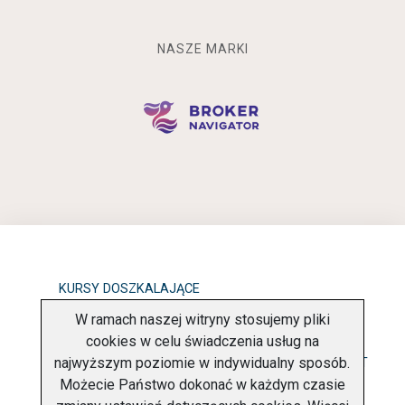
NASZE MARKI
KURSY DOSZKALAJĄCE
W ramach naszej witryny stosujemy pliki
OBOWIĄZEK INFORMACYJNY
cookies w celu świadczenia usług na
najwyższym poziomie w indywidualny sposób.
POLITYKA PRYWATNOŚCI
O FIRMIE
KONTAKT
Możecie Państwo dokonać w każdym czasie