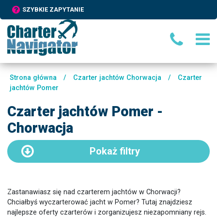
SZYBKIE ZAPYTANIE
Strona główna
/
Czarter jachtów Chorwacja
/
Czarter
jachtów Pomer
Czarter jachtów Pomer -
Chorwacja
Pokaż
filtry
Zastanawiasz się nad czarterem jachtów w Chorwacji?
Chciałbyś wyczarterować jacht w Pomer? Tutaj znajdziesz
najlepsze oferty czarterów i zorganizujesz niezapomniany rejs.