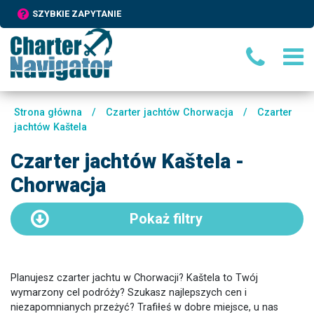
SZYBKIE ZAPYTANIE
Strona główna
/
Czarter jachtów Chorwacja
/
Czarter
jachtów Kaštela
Czarter jachtów Kaštela -
Chorwacja
Pokaż
filtry
Planujesz czarter jachtu w Chorwacji? Kaštela to Twój
wymarzony cel podróży? Szukasz najlepszych cen i
niezapomnianych przeżyć? Trafiłeś w dobre miejsce, u nas