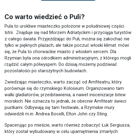
Co warto wiedzieć o Puli?
Pula to urokliwe miasteczko położone w południowej części
Istrii. Znajduje się nad Morzem Adriatyckim i przyciąga turystów
z całego świata. Przyjeżdżając do Puli, można się zakochać nie
tylko w pięknych plażach, ale także poczuć włoski klimat: mówi
się, że Pula to chorwackie miasto z włoskim sercem. Dla
Rzymian była ona ośrodkiem administracyjnym, z którego mogli
rządzić całym półwyspem. Do dzisiaj możemy podziwiać
pozostałości po starożytnych budowlach.
Zwiedzając miasteczko, warto zacząć od Amfiteatru, który
porównuje się do rzymskiego Koloseum. Organizowano tam
walki gladiatorów, przedstawienia, a nawet inscenizacje bitew
morskich. Nie oznacza to jednak, że obecnie Amfiteatr świeci
pustkami. Odbywają się tam festiwale, a Rzymskie mury
odwiedzili m.in. Andrea Bocelli, Elton John czy Sting.
Spacerując po mieście, warto również zobaczyć Łuk Sergiusza,
który został wybudowany w celu upamiętnienia zmarłych