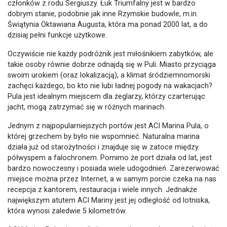
członków z rodu Sergiuszy. Łuk Triumfalny jest w bardzo
dobrym stanie, podobnie jak inne Rzymskie budowle, m.in.
Świątynia Oktawiana Augusta, która ma ponad 2000 lat, a do
dzisiaj pełni funkcje użytkowe.
Oczywiście nie każdy podróżnik jest miłośnikiem zabytków, ale
takie osoby równie dobrze odnajdą się w Puli. Miasto przyciąga
swoim urokiem (oraz lokalizacją), a klimat śródziemnomorski
zachęci każdego, bo kto nie lubi ładnej pogody na wakacjach?
Pula jest idealnym miejscem dla żeglarzy, którzy czarterując
jacht, mogą zatrzymać się w różnych marinach.
Jednym z najpopularniejszych portów jest ACI Marina Pula, o
której grzechem by było nie wspomnieć. Naturalna marina
działa już od starożytności i znajduje się w zatoce między
półwyspem a falochronem. Pomimo że port działa od lat, jest
bardzo nowoczesny i posiada wiele udogodnień. Zarezerwować
miejsce można przez Internet, a w samym porcie czeka na nas
recepcja z kantorem, restauracja i wiele innych. Jednakże
największym atutem ACI Mariny jest jej odległość od lotniska,
która wynosi zaledwie 5 kilometrów.