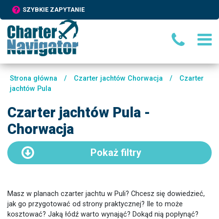
SZYBKIE ZAPYTANIE
Strona główna
/
Czarter jachtów Chorwacja
/
Czarter
jachtów Pula
Czarter jachtów Pula -
Chorwacja
Pokaż
filtry
Masz w planach czarter jachtu w Puli? Chcesz się dowiedzieć,
jak go przygotować od strony praktycznej? Ile to może
kosztować? Jaką łódź warto wynająć? Dokąd nią popłynąć?